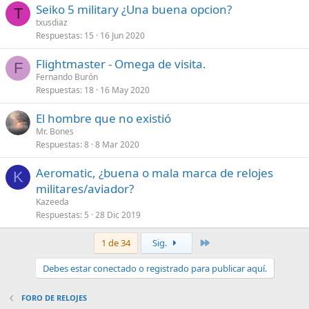
Seiko 5 military ¿Una buena opcion?
T
txusdiaz
Respuestas
15
16 Jun 2020
Flightmaster - Omega de visita.
F
Fernando Burón
Respuestas
18
16 May 2020
El hombre que no existió
Mr. Bones
Respuestas
8
8 Mar 2020
Aeromatic, ¿buena o mala marca de relojes
K
militares/aviador?
Kazeeda
Respuestas
5
28 Dic 2019
Último
1 de 34
Sig.
Debes estar conectado o registrado para publicar aquí.
FORO DE RELOJES