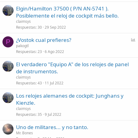
Elgin/Hamilton 37500 ( P/N AN-5741 ).
Posiblemente el reloj de cockpit más bello.
claimsys
Respuestas
30
29 Sep 2022
P
¿Vostok cual prefieres?
P
o
pakogtl
Respuestas
23
6 Ago 2022
l
l
El verdadero "Equipo A" de los relojes de panel
de instrumentos.
claimsys
Respuestas
43
11 Jul 2022
Los relojes alemanes de cockpit: Junghans y
Kienzle.
claimsys
Respuestas
35
9 Jul 2022
Uno de militares... y no tanto.
Mr. Bones