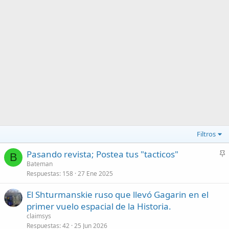
Filtros
Pasando revista; Postea tus "tacticos"
B
n
Bateman
Respuestas
158
27 Ene 2025
c
l
El Shturmanskie ruso que llevó Gagarin en el
a
primer vuelo espacial de la Historia.
d
claimsys
o
Respuestas
42
25 Jun 2026