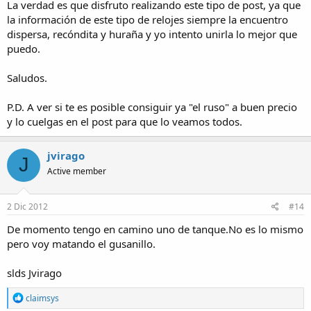
La verdad es que disfruto realizando este tipo de post, ya que
la información de este tipo de relojes siempre la encuentro
dispersa, recóndita y huraña y yo intento unirla lo mejor que
puedo.
Saludos.
P.D. A ver si te es posible consiguir ya "el ruso" a buen precio
y lo cuelgas en el post para que lo veamos todos.
jvirago
J
Active member
2 Dic 2012
#14
De momento tengo en camino uno de tanque.No es lo mismo
pero voy matando el gusanillo.
slds Jvirago
R
claimsys
e