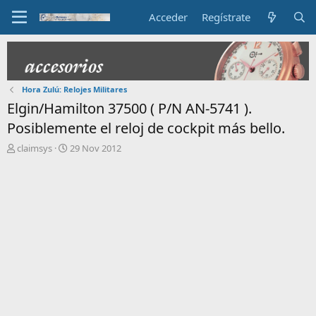
Acceder
Regístrate
Hora Zulú: Relojes Militares
Elgin/Hamilton 37500 ( P/N AN-5741 ).
Posiblemente el reloj de cockpit más bello.
I
F
claimsys
29 Nov 2012
n
e
i
c
c
h
i
a
a
d
d
e
o
i
r
n
d
i
e
c
l
i
t
o
e