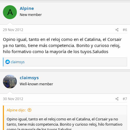
Alpine
A
New member
29 Nov 2012
#6
Opino igual, tanto en el reloj como en el Catalina, el Corsair
ya no tanto, tiene más competencia. Bonito y curioso reloj,
hilo formativo como la mayoría de los tuyos.Saludos
R
claimsys
e
a
c
claimsys
t
Well-known member
i
o
n
s
30 Nov 2012
#7
:
Alpine dijo:
Opino igual, tanto en el reloj como en el Catalina, el Corsair ya no
tanto, tiene más competencia. Bonito y curioso reloj, hilo formativo
como la mayoría de los tuyos.Saludos