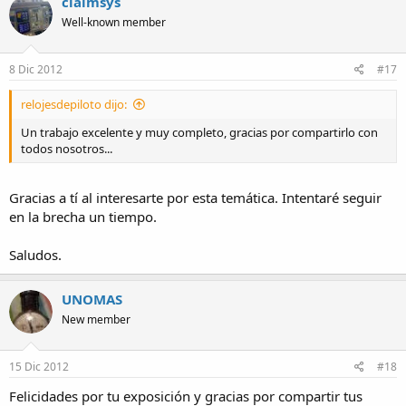
claimsys
t
Well-known member
i
o
n
s
8 Dic 2012
#17
:
relojesdepiloto dijo:
Un trabajo excelente y muy completo, gracias por compartirlo con
todos nosotros...
Gracias a tí al interesarte por esta temática. Intentaré seguir
en la brecha un tiempo.
Saludos.
UNOMAS
New member
15 Dic 2012
#18
Felicidades por tu exposición y gracias por compartir tus