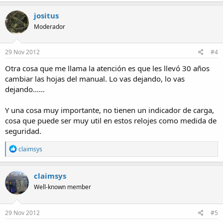
jositus
Moderador
29 Nov 2012
#4
Otra cosa que me llama la atención es que les llevó 30 años
cambiar las hojas del manual. Lo vas dejando, lo vas
dejando......
Y una cosa muy importante, no tienen un indicador de carga,
cosa que puede ser muy util en estos relojes como medida de
seguridad.
R
claimsys
e
a
c
claimsys
t
Well-known member
i
o
n
s
29 Nov 2012
#5
: