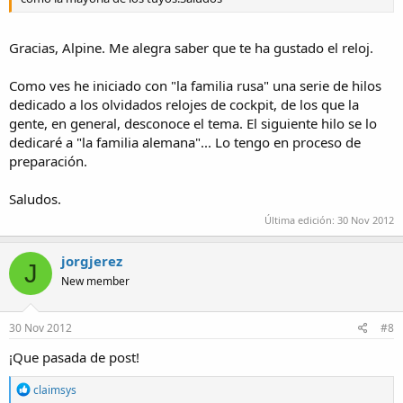
Gracias, Alpine. Me alegra saber que te ha gustado el reloj.
Como ves he iniciado con "la familia rusa" una serie de hilos
dedicado a los olvidados relojes de cockpit, de los que la
gente, en general, desconoce el tema. El siguiente hilo se lo
dedicaré a "la familia alemana"... Lo tengo en proceso de
preparación.
Saludos.
Última edición:
30 Nov 2012
jorgjerez
J
New member
30 Nov 2012
#8
¡Que pasada de post!
R
claimsys
e