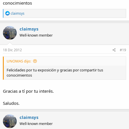
conocimientos
R
claimsys
e
a
c
claimsys
t
Well-known member
i
o
n
s
18 Dic 2012
#19
:
UNOMAS dijo:
Felicidades por tu exposición y gracias por compartir tus
conocimientos
Gracias a tí por tu interés.
Saludos.
claimsys
Well-known member