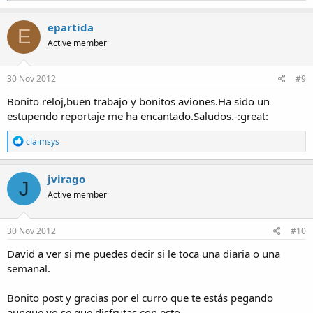
a
c
epartida
E
t
Active member
i
o
n
s
30 Nov 2012
#9
:
Bonito reloj,buen trabajo y bonitos aviones.Ha sido un
estupendo reportaje me ha encantado.Saludos.-:great:
R
claimsys
e
a
c
jvirago
J
t
Active member
i
o
n
s
30 Nov 2012
#10
:
David a ver si me puedes decir si le toca una diaria o una
semanal.
Bonito post y gracias por el curro que te estás pegando
aunque yo se que disfrutas con esto.