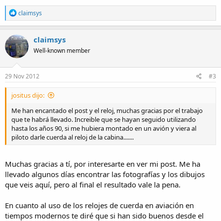
R
claimsys
e
a
c
claimsys
t
Well-known member
i
o
n
s
29 Nov 2012
#3
:
jositus dijo:
Me han encantado el post y el reloj, muchas gracias por el trabajo
que te habrá llevado. Increible que se hayan seguido utilizando
hasta los años 90, si me hubiera montado en un avión y viera al
piloto darle cuerda al reloj de la cabina.......
Muchas gracias a tí, por interesarte en ver mi post. Me ha
llevado algunos días encontrar las fotografías y los dibujos
que veis aquí, pero al final el resultado vale la pena.
En cuanto al uso de los relojes de cuerda en aviación en
tiempos modernos te diré que si han sido buenos desde el