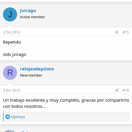
a
c
jvirago
J
t
Active member
i
o
n
s
2 Dic 2012
#15
:
Repetido
slds jvirago
relojesdepiloto
R
New member
3 Dic 2012
#16
Un trabajo excelente y muy completo, gracias por compartirlo
con todos nosotros...
R
claimsys
e
a
c