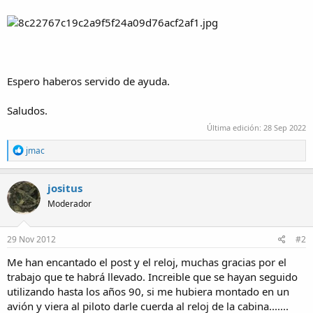
Espero haberos servido de ayuda.
Saludos.
Última edición:
28 Sep 2022
R
jmac
e
a
c
jositus
t
Moderador
i
o
n
s
29 Nov 2012
#2
:
Me han encantado el post y el reloj, muchas gracias por el
trabajo que te habrá llevado. Increible que se hayan seguido
utilizando hasta los años 90, si me hubiera montado en un
avión y viera al piloto darle cuerda al reloj de la cabina.......