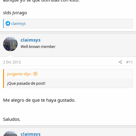
slds Jvirago
R
claimsys
e
a
c
claimsys
t
Well-known member
i
o
n
s
2 Dic 2012
#11
:
jorgjerez dijo:
¡Que pasada de post!
Me alegro de que te haya gustado.
Saludos.
claimsys