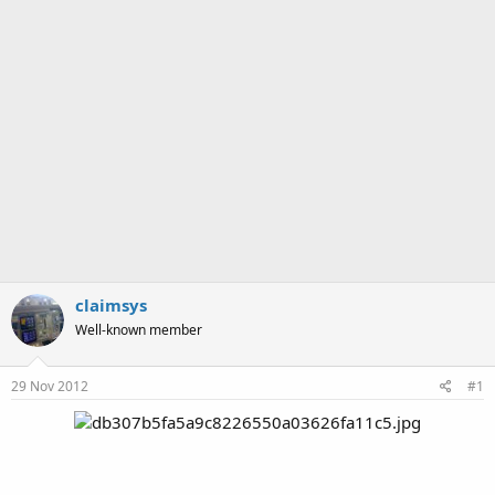
m
a
claimsys
Well-known member
29 Nov 2012
#1