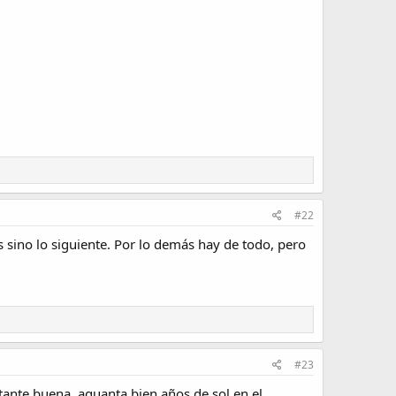
#22
s sino lo siguiente. Por lo demás hay de todo, pero
#23
tante buena, aguanta bien años de sol en el