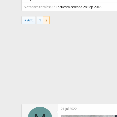
o
i
Votantes totales
r
n
3
Encuesta cerrada
28 Sep 2018
.
d
i
e
c
Ant.
1
2
l
i
t
o
e
m
a
21 Jul 2022