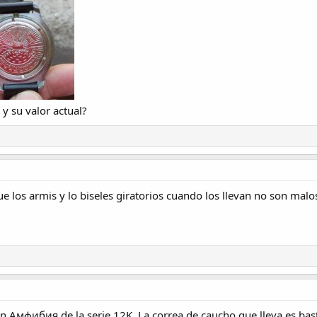
y su valor actual?
e los armis y lo biseles giratorios cuando los llevan no son malo
n Амфибия de la serie 12K. La correa de caucho que lleva es bas