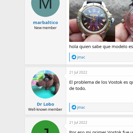
M
marbaltico
New member
hola quien sabe que modelo es 
R
jmac
e
a
c
21 Jul 2022
t
i
El problema de los Vostok es qu
o
de todo.
n
s
:
Dr Lobo
R
jmac
Well-known member
e
a
c
21 Jul 2022
t
i
Por eso mi primer Vostok fue u