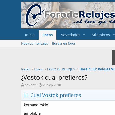
Inicio
Foros
Novedades
Miembros
Nuevos mensajes
Buscar en foros
Inicio
Foros
FORO DE RELOJES
Hora Zulú: Relojes Mi
¿Vostok cual prefieres?
I
F
pakogtl
23 Sep 2018
n
e
i
Cual Vostok prefieres
c
c
h
i
a
komandirskie
a
d
d
e
amphibia