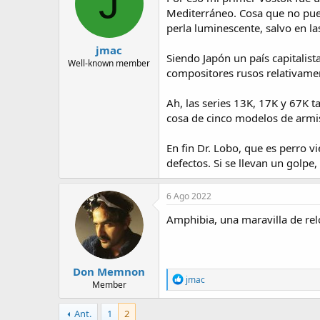
J
o
Mediterráneo. Cosa que no puedo
n
perla luminescente, salvo en la
s
:
jmac
Siendo Japón un país capitalis
Well-known member
compositores rusos relativame
Ah, las series 13K, 17K y 67K 
cosa de cinco modelos de armis
En fin Dr. Lobo, que es perro v
defectos. Si se llevan un golpe
6 Ago 2022
Amphibia, una maravilla de rel
Don Memnon
R
jmac
Member
e
a
c
Ant.
1
2