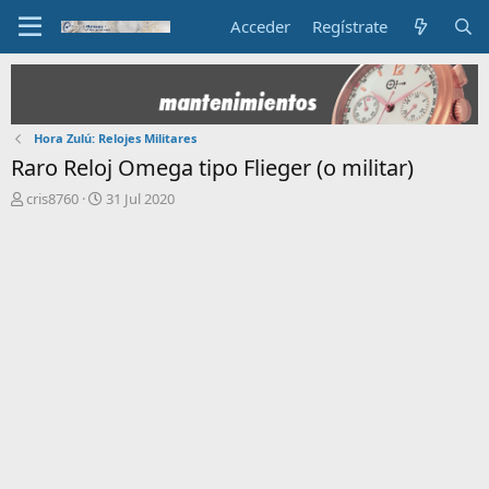
Acceder
Regístrate
Hora Zulú: Relojes Militares
Raro Reloj Omega tipo Flieger (o militar)
I
F
cris8760
31 Jul 2020
n
e
i
c
c
h
i
a
a
d
d
e
o
i
r
n
d
i
e
c
l
i
t
o
e
m