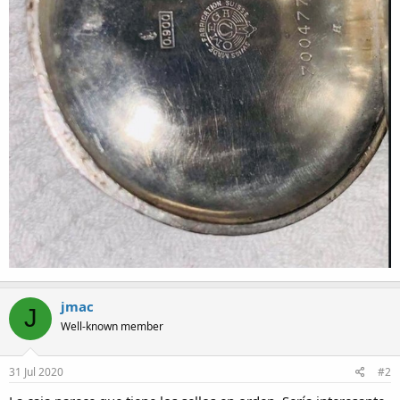
jmac
J
Well-known member
31 Jul 2020
#2