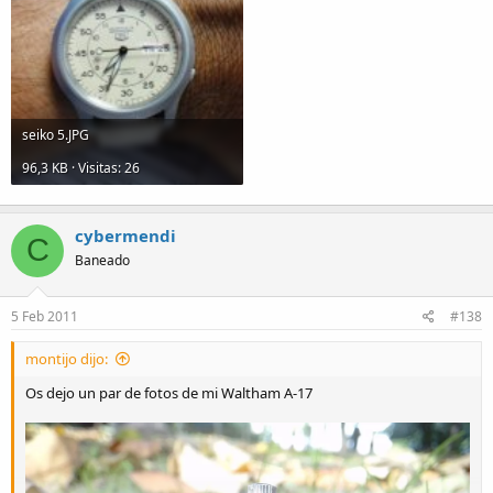
seiko 5.JPG
96,3 KB · Visitas: 26
cybermendi
C
Baneado
5 Feb 2011
#138
montijo dijo:
Os dejo un par de fotos de mi Waltham A-17