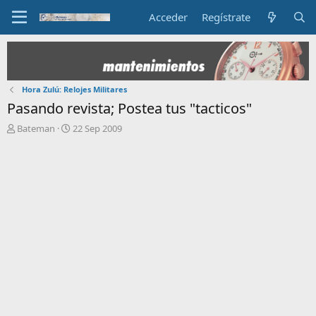
Acceder
Regístrate
Hora Zulú: Relojes Militares
Pasando revista; Postea tus "tacticos"
I
F
Bateman
22 Sep 2009
n
e
i
c
c
h
i
a
a
d
d
e
o
i
r
n
d
i
e
c
l
i
t
o
e
m