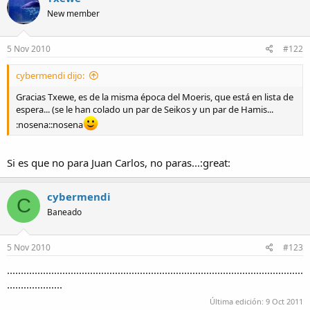
New member
5 Nov 2010
#122
cybermendi dijo:
Gracias Txewe, es de la misma época del Moeris, que está en lista de
espera... (se le han colado un par de Seikos y un par de Hamis...
:nosena::nosena
Si es que no para Juan Carlos, no paras...:great:
cybermendi
C
Baneado
5 Nov 2010
#123
...........................................................................................................
....................
Última edición:
9 Oct 2011