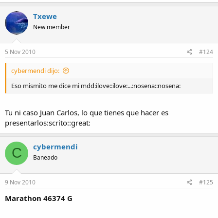
Txewe
New member
5 Nov 2010
#124
cybermendi dijo:
Eso mismito me dice mi mdd:ilove::ilove:...:nosena::nosena:
Tu ni caso Juan Carlos, lo que tienes que hacer es
presentarlos:scrito::great:
cybermendi
C
Baneado
9 Nov 2010
#125
Marathon 46374 G