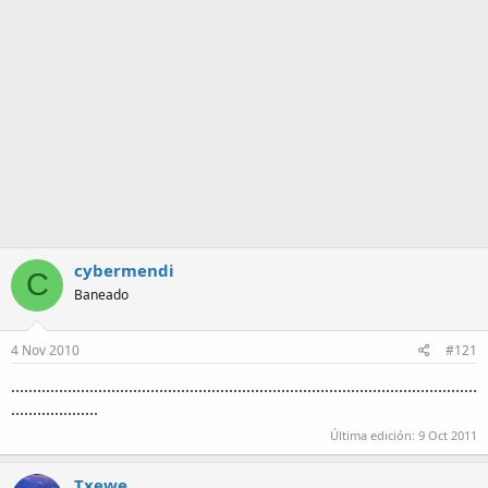
a
cybermendi
C
Baneado
4 Nov 2010
#121
...........................................................................................................
....................
Última edición:
9 Oct 2011
Txewe