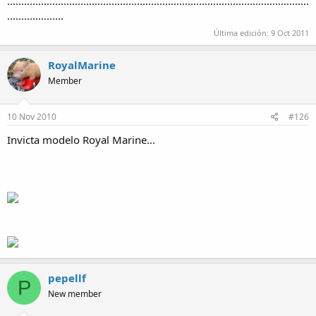
...........................................................................................................
....................
Última edición:
9 Oct 2011
RoyalMarine
Member
10 Nov 2010
#126
Invicta modelo Royal Marine...
pepellf
P
New member