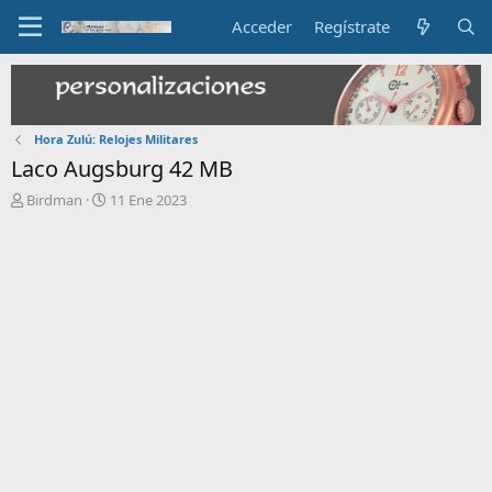
Acceder
Regístrate
Hora Zulú: Relojes Militares
Laco Augsburg 42 MB
I
F
Birdman
11 Ene 2023
n
e
i
c
c
h
i
a
a
d
d
e
o
i
r
n
d
i
e
c
l
i
t
o
e
m