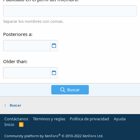
Separar los nombres con comas.
Posteriores a
Older than
Buscar
Buscar
Contáctanos
Términos y reglas
Política de privacidad
Ayuda
Inicio
R
S
S
®
Community platform by XenForo
© 2010-2022 XenForo Ltd.