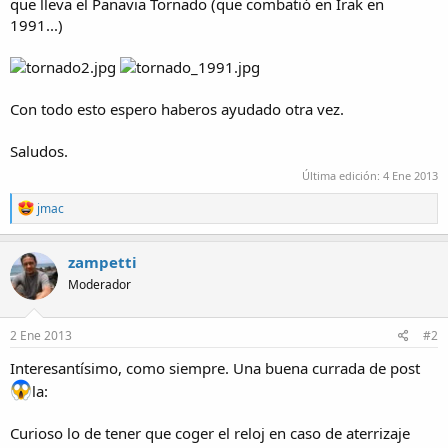
que lleva el Panavia Tornado (que combatió en Irak en
1991...)
Con todo esto espero haberos ayudado otra vez.
Saludos.
Última edición:
4 Ene 2013
R
jmac
e
a
c
zampetti
t
Moderador
i
o
n
s
2 Ene 2013
#2
:
Interesantísimo, como siempre. Una buena currada de post
la:
Curioso lo de tener que coger el reloj en caso de aterrizaje