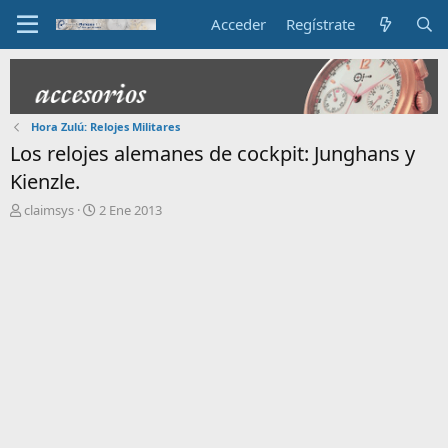
Acceder
Regístrate
Hora Zulú: Relojes Militares
Los relojes alemanes de cockpit: Junghans y
Kienzle.
I
F
claimsys
2 Ene 2013
n
e
i
c
c
h
i
a
a
d
d
e
o
i
r
n
d
i
e
c
l
i
t
o
e