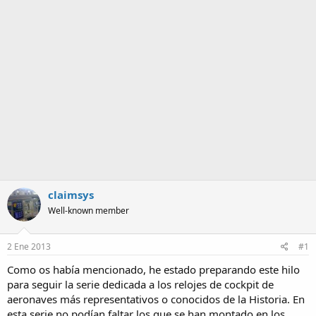
m
a
claimsys
Well-known member
2 Ene 2013
#1
Como os había mencionado, he estado preparando este hilo
para seguir la serie dedicada a los relojes de cockpit de
aeronaves más representativos o conocidos de la Historia. En
esta serie no podían faltar los que se han montado en los