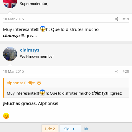
Supermoderator,
10 Mar 2015
#19
Muy interesante!!!
h: Que lo disfrutes mucho
claimsys
!!!:great:
claimsys
Well-known member
10 Mar 2015
#20
Alphonse P. dijo:
Muy interesante!!!
h: Que lo disfrutes mucho
claimsys
!!!:great:
¡Muchas gracias, Alphonse!
Último
1 de 2
Sig.