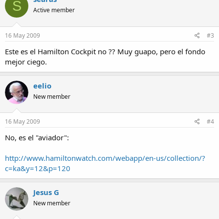
S
Active member
16 May 2009
#3
Este es el Hamilton Cockpit no ?? Muy guapo, pero el fondo
mejor ciego.
eelio
New member
16 May 2009
#4
No, es el "aviador":
http://www.hamiltonwatch.com/webapp/en-us/collection/?
c=ka&y=12&p=120
Jesus G
New member