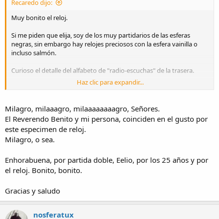
Recaredo dijo:
Muy bonito el reloj.
Si me piden que elija, soy de los muy partidarios de las esferas
negras, sin embargo hay relojes preciosos con la esfera vainilla o
incluso salmón.
Curioso el detalle del alfabeto de "radio-escuchas" de la trasera.
Haz clic para expandir...
Enhorabuena Eco-Eco-Lima-Indian-Oscar.
Milagro, milaaagro, milaaaaaaaagro, Señores.
El Reverendo Benito y mi persona, coinciden en el gusto por
este especimen de reloj.
Milagro, o sea.
Enhorabuena, por partida doble, Eelio, por los 25 años y por
el reloj. Bonito, bonito.
Gracias y saludo
nosferatux