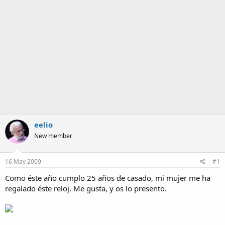
a
eelio
New member
16 May 2009
#1
Como éste año cumplo 25 años de casado, mi mujer me ha
regalado éste reloj. Me gusta, y os lo presento.