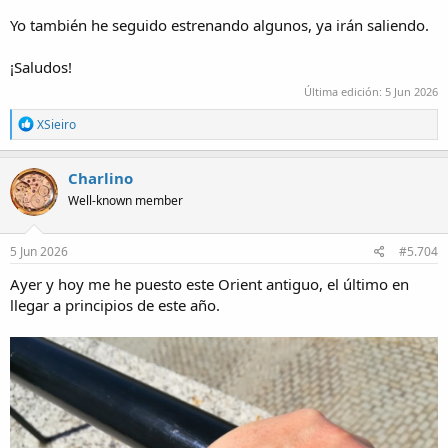
Yo también he seguido estrenando algunos, ya irán saliendo.
¡Saludos!
Última edición:
5 Jun 2026
R
XSieiro
e
a
c
Charlino
t
Well-known member
i
o
n
s
5 Jun 2026
#5.704
:
Ayer y hoy me he puesto este Orient antiguo, el último en
llegar a principios de este año.