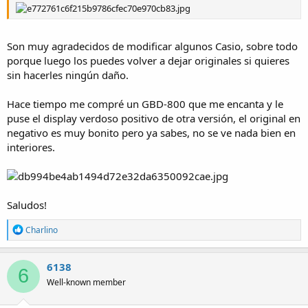
Son muy agradecidos de modificar algunos Casio, sobre todo
porque luego los puedes volver a dejar originales si quieres
sin hacerles ningún daño.
Hace tiempo me compré un GBD-800 que me encanta y le
puse el display verdoso positivo de otra versión, el original en
negativo es muy bonito pero ya sabes, no se ve nada bien en
interiores.
Saludos!
R
Charlino
e
a
c
6138
6
t
Well-known member
i
o
n