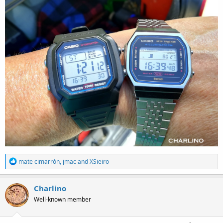
R
mate cimarrón
,
jmac
and
XSieiro
e
a
c
Charlino
t
Well-known member
i
o
n