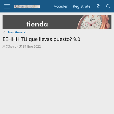
Acceder
Regístrate
Foro General
EEHHH TU que llevas puesto? 9.0
I
F
XSieiro
31 Ene 2022
n
e
i
c
c
h
i
a
a
d
d
e
o
i
r
n
d
i
e
c
l
i
t
o
e
m