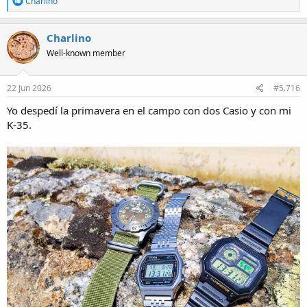
Charlino
e
a
c
Charlino
t
Well-known member
i
o
n
s
22 Jun 2026
#5.716
:
Yo despedí la primavera en el campo con dos Casio y con mi
K-35.