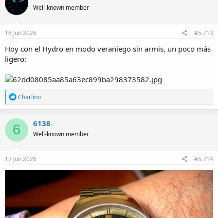
t
Well-known member
i
o
n
s
16 Jun 2026
#5.713
:
Hoy con el Hydro en modo veraniego sin armis, un poco más
ligero:
R
Charlino
e
a
c
6138
6
t
Well-known member
i
o
n
s
17 Jun 2026
#5.714
: