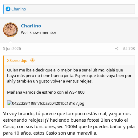
R
Charlino
e
a
c
Charlino
t
Well-known member
i
o
n
s
5 Jun 2026
#5.703
:
XSieiro dijo:
Quien me iba a decir que a lo mejor iba a ser el último, ojalá que
haya más pero no tiene buena pinta. Espero que todo vaya bien por
ahí y también un gusto volver a ver tus relojes.
Mañana vamos de estreno con el WS-1800:
Yo voy tirando, tú parece que tampoco estás mal, ¡seguimos
estrenando relojes! ¡Y haciendo buenas fotos! Bien chulo el
Casio, con sus funciones, wr. 100M que te puedes bañar y pila
para 10 años, estos Casio son una maravilla.