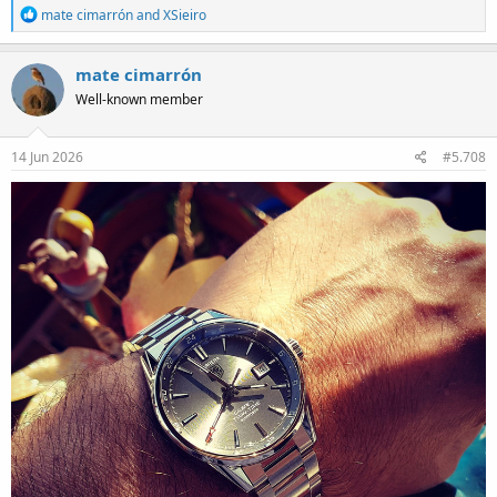
R
mate cimarrón
and
XSieiro
e
a
c
mate cimarrón
t
Well-known member
i
o
n
s
14 Jun 2026
#5.708
: