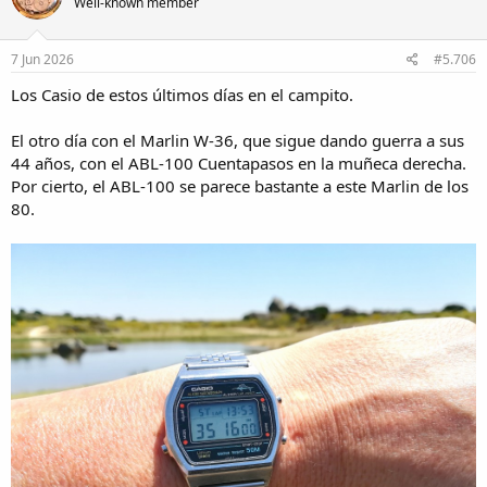
Well-known member
i
o
n
s
7 Jun 2026
#5.706
:
Los Casio de estos últimos días en el campito.
El otro día con el Marlin W-36, que sigue dando guerra a sus
44 años, con el ABL-100 Cuentapasos en la muñeca derecha.
Por cierto, el ABL-100 se parece bastante a este Marlin de los
80.