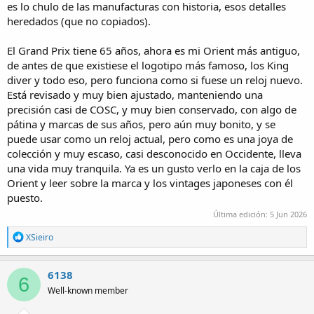
es lo chulo de las manufacturas con historia, esos detalles
heredados (que no copiados).
El Grand Prix tiene 65 años, ahora es mi Orient más antiguo,
de antes de que existiese el logotipo más famoso, los King
diver y todo eso, pero funciona como si fuese un reloj nuevo.
Está revisado y muy bien ajustado, manteniendo una
precisión casi de COSC, y muy bien conservado, con algo de
pátina y marcas de sus años, pero aún muy bonito, y se
puede usar como un reloj actual, pero como es una joya de
colección y muy escaso, casi desconocido en Occidente, lleva
una vida muy tranquila. Ya es un gusto verlo en la caja de los
Orient y leer sobre la marca y los vintages japoneses con él
puesto.
Última edición:
5 Jun 2026
R
XSieiro
e
a
c
6138
6
t
Well-known member
i
o