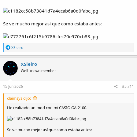
Se ve mucho mejor así que como estaba antes:
R
XSieiro
e
a
c
XSieiro
t
Well-known member
i
o
n
s
15 Jun 2026
#5.711
:
claimsys dijo:
He realizado un mod con mi CASIO GA-2100.
Se ve mucho mejor así que como estaba antes: