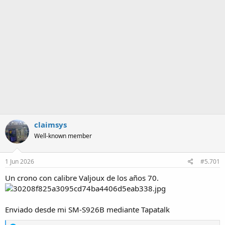
a
claimsys
Well-known member
1 Jun 2026
#5.701
Un crono con calibre Valjoux de los años 70.
Enviado desde mi SM-S926B mediante Tapatalk