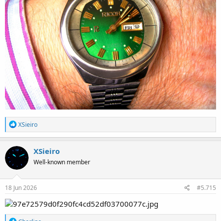
R
XSieiro
e
a
c
XSieiro
t
Well-known member
i
o
n
s
18 Jun 2026
#5.715
:
R