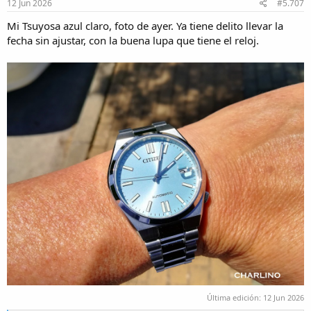
s
12 Jun 2026
#5.707
:
Mi Tsuyosa azul claro, foto de ayer. Ya tiene delito llevar la
fecha sin ajustar, con la buena lupa que tiene el reloj.
Última edición:
12 Jun 2026