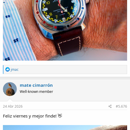
R
jmac
e
a
c
mate cimarrón
t
Well-known member
i
o
n
s
24 Abr 2026
#5.676
:
Feliz viernes y mejor finde! 👋