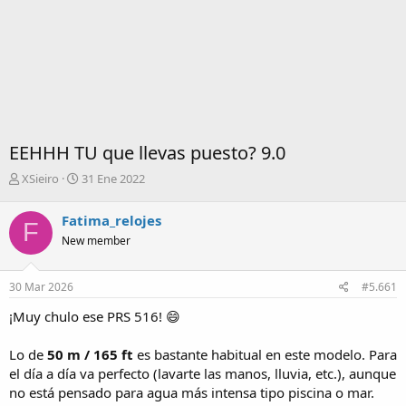
EEHHH TU que llevas puesto? 9.0
I
F
XSieiro
31 Ene 2022
n
e
i
c
Fatima_relojes
F
c
h
New member
i
a
a
d
d
e
30 Mar 2026
#5.661
o
i
r
n
¡Muy chulo ese PRS 516! 😄
d
i
e
c
Lo de
50 m / 165 ft
es bastante habitual en este modelo. Para
l
i
el día a día va perfecto (lavarte las manos, lluvia, etc.), aunque
t
o
e
no está pensado para agua más intensa tipo piscina o mar.
m