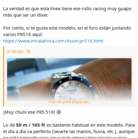
a
La verdad es que esta línea tiene ese rollo racing muy guapo
más que ser un diver.
Por cierto, si te gusta este modelo, en el foro están juntando
varios PR516 aquí:
https://www.miralahora.com/tissot-pr516.html
6138 dijo:
Haz clic para expandir...
¡Muy chulo ese PRS 516! 😄
Lo de
50 m / 165 ft
es bastante habitual en este modelo. Para
el día a día va perfecto (lavarte las manos, lluvia, etc.), aunque
no está pensado para agua más intensa tipo piscina o mar.