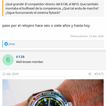
¡Qué grande! El competidor directo del 6138, el 8810. Que también
montaba el bullhead de la competencia. ¿Qué tal anda de marcha?
¿Sigue funcionando el sistema flyback?
paso por el relojero hace seis o siete años y hasta hoy
Última edición:
22 Abr 2026
R
jmac
e
a
c
6138
6
t
Well-known member
i
o
n
s
22 Abr 2026
#5.675
: