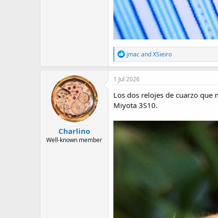
R
jmac
and
XSieiro
e
a
c
1 Jul 2026
t
i
Los dos relojes de cuarzo que 
o
Miyota 3S10.
n
s
:
Charlino
Well-known member