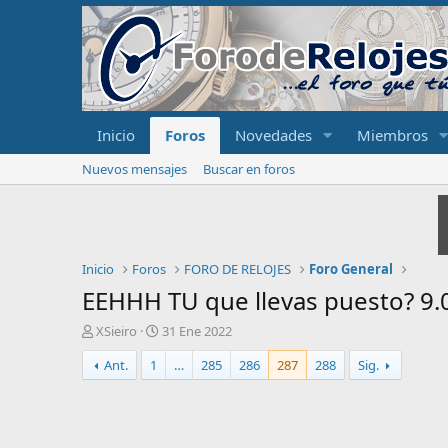
Inicio
Foros
Novedades
Miembros
Nuevos mensajes
Buscar en foros
Inicio
Foros
FORO DE RELOJES
Foro General
EEHHH TU que llevas puesto? 9.
I
F
XSieiro
31 Ene 2022
n
e
Ant.
1
…
285
286
287
288
Sig.
i
c
c
h
i
a
a
d
d
e