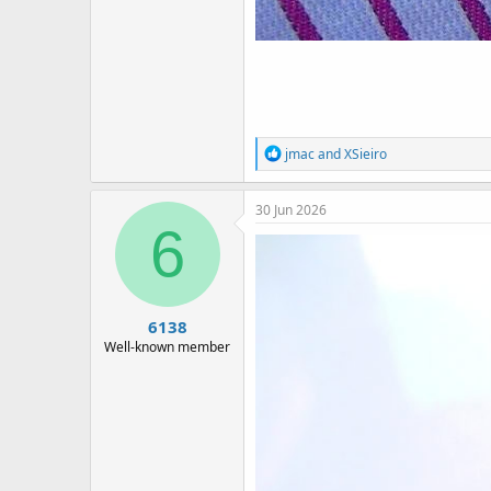
R
jmac
and
XSieiro
e
a
c
30 Jun 2026
t
6
i
o
n
s
:
6138
Well-known member