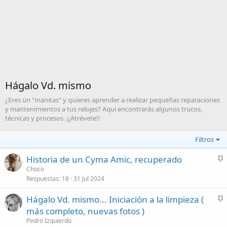
Hágalo Vd. mismo
¿Eres un "manitas" y quieres aprender a realizar pequeñas reparaciones
y mantenimientos a tus relojes? Aquí encontrarás algunos trucos,
técnicas y procesos. ¡¡Atrévete!!
Filtros
Historia de un Cyma Amic, recuperado
n
Choco
Respuestas
18
31 Jul 2024
c
l
Hágalo Vd. mismo... Iniciación a la limpieza (
a
n
más completo, nuevas fotos )
d
c
Pedro Izquierdo
o