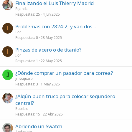
Finalizando el Luis Thierry Madrid
Rgandia
Respuestas
25
4 Jun 2025
Problemas con 2824-2, y van dos…
I
Ilor
Respuestas
0
28 May 2025
Pinzas de acero o de titanio?
I
Ilor
Respuestas
1
22 May 2025
¿Dónde comprar un pasador para correa?
J
jmvsquare
Respuestas
3
1 May 2025
¿Algún buen truco para colocar segundero
central?
Eusebio
Respuestas
15
22 Abr 2025
Abriendo un Swatch
Andypinto