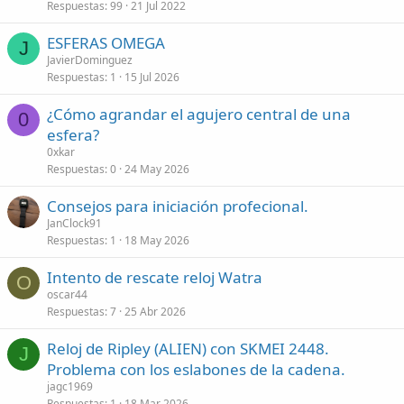
l
Respuestas
99
21 Jul 2022
a
ESFERAS OMEGA
d
J
JavierDominguez
o
Respuestas
1
15 Jul 2026
¿Cómo agrandar el agujero central de una
0
esfera?
0xkar
Respuestas
0
24 May 2026
Consejos para iniciación profecional.
JanClock91
Respuestas
1
18 May 2026
Intento de rescate reloj Watra
O
oscar44
Respuestas
7
25 Abr 2026
Reloj de Ripley (ALIEN) con SKMEI 2448.
J
Problema con los eslabones de la cadena.
jagc1969
Respuestas
1
18 Mar 2026