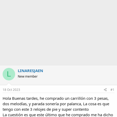
m
a
LINARESJAEN
L
New member
18 Oct 2023
#1
Hola Buenas tardes, he comprado un carrillón con 3 pesas,
dos melodías, y parada sonería por palanca, La cosa es que
tengo con este 3 relojes de pie y super contento
La cuestión es que este último que he comprado me ha dicho