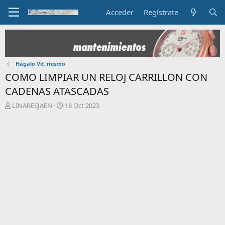
Acceder
Regístrate
Hágalo Vd. mismo
COMO LIMPIAR UN RELOJ CARRILLON CON
CADENAS ATASCADAS
I
F
LINARESJAEN
18 Oct 2023
n
e
i
c
c
h
i
a
a
d
d
e
o
i
r
n
d
i
e
c
l
i
t
o
e