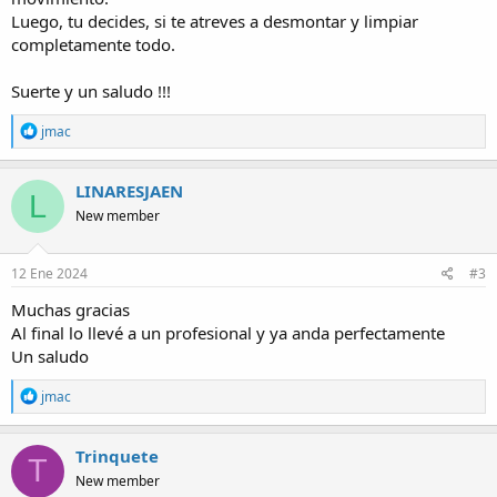
atención.
Luego, tu decides, si te atreves a desmontar y limpiar
Un saludo
completamente todo.
Suerte y un saludo !!!
R
jmac
e
a
c
LINARESJAEN
L
t
New member
i
o
n
s
12 Ene 2024
#3
:
Muchas gracias
Al final lo llevé a un profesional y ya anda perfectamente
Un saludo
R
jmac
e
a
c
Trinquete
T
t
New member
i