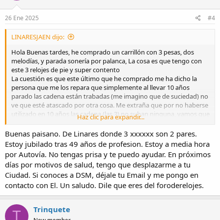
o
n
s
26 Ene 2025
#4
:
LINARESJAEN dijo:
Hola Buenas tardes, he comprado un carrillón con 3 pesas, dos
melodías, y parada sonería por palanca, La cosa es que tengo con
este 3 relojes de pie y super contento
La cuestión es que este último que he comprado me ha dicho la
persona que me los repara que simplemente al llevar 10 años
parado las cadena están trabadas (me imagino que de suciedad) no
ve que esté atascado por otra cosa. Me extraña que por no haberse
utilizado en 10 años las cadena (las 3) no suban ninguna, vamos que
Haz clic para expandir...
no puedo subir las pesas. Por lo visto solo es limpiar. Ya llevo
gastado un dinero en reparaciones con los otros dos relojes por lo
Buenas paisano. De Linares donde 3 xxxxxx son 2 pares.
que me gustaría meterle mano yo. Por lo que os pregunto.
Estoy jubilado tras 49 años de profesion. Estoy a media hora
Es normal que las cadenas se queden totalmente atascadas por no
por Autovía. No tengas prisa y te puedo ayudar. En próximos
haberse utilizado en 10 años? Las cadenas están bien colocadas en
días por motivos de salud, tengo que desplazarme a tu
sus diente.
Ciudad. Si conoces a DSM, déjale tu Email y me pongo en
Y en el caso de que os haya pasado algo así, me podéis ayudar a
contacto con El. Un saludo. Dile que eres del foroderelojes.
decirme como limpiar el sistema de cadenas para que pueda
funcionar el reloj?. Algún video tutorial
Espero que me haya explicado bien. Muchas gracias por vuestra
Trinquete
atención.
T