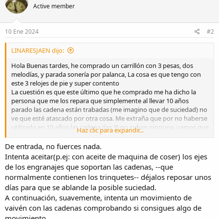
Active member
i
o
n
s
10 Ene 2024
#2
:
LINARESJAEN dijo:
Hola Buenas tardes, he comprado un carrillón con 3 pesas, dos
melodías, y parada sonería por palanca, La cosa es que tengo con
este 3 relojes de pie y super contento
La cuestión es que este último que he comprado me ha dicho la
persona que me los repara que simplemente al llevar 10 años
parado las cadena están trabadas (me imagino que de suciedad) no
ve que esté atascado por otra cosa. Me extraña que por no haberse
utilizado en 10 años las cadena (las 3) no suban ninguna, vamos que
Haz clic para expandir...
no puedo subir las pesas. Por lo visto solo es limpiar. Ya llevo
gastado un dinero en reparaciones con los otros dos relojes por lo
De entrada, no fuerces nada.
que me gustaría meterle mano yo. Por lo que os pregunto.
Intenta aceitar(p.ej: con aceite de maquina de coser) los ejes
Es normal que las cadenas se queden totalmente atascadas por no
de los engranajes que soportan las cadenas, --que
haberse utilizado en 10 años? Las cadenas están bien colocadas en
normalmente contienen los trinquetes-- déjalos reposar unos
sus diente.
días para que se ablande la posible suciedad.
Y en el caso de que os haya pasado algo así, me podéis ayudar a
A continuación, suavemente, intenta un movimiento de
decirme como limpiar el sistema de cadenas para que pueda
funcionar el reloj?. Algún video tutorial
vaivén con las cadenas comprobando si consigues algo de
Espero que me haya explicado bien. Muchas gracias por vuestra
movimiento.