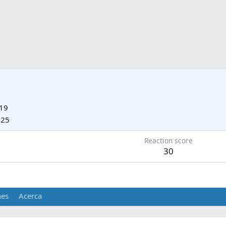
019
025
Reaction score
30
nes
Acerca