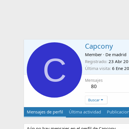
Capcony
C
Member
·
De
madrid
Registrado
23 Abr 2
Última visita
6 Ene 2
Mensajes
80
Buscar
Mensajes de perfil
Última actividad
Publicacio
Aún no hay mensajes en el perfil de Capcony.