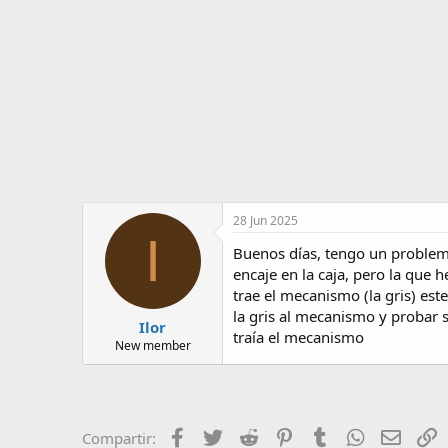
o
i
r
n
d
i
e
c
l
i
t
o
e
m
a
28 Jun 2025
I
Buenos días, tengo un problem
encaje en la caja, pero la que 
trae el mecanismo (la gris) est
la gris al mecanismo y probar 
Ilor
traía el mecanismo
New member
Facebook
Twitter
Reddit
Pinterest
Tumblr
WhatsApp
Email
E
Compartir: