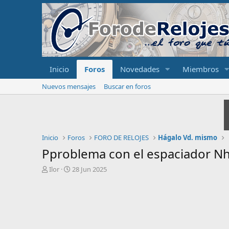
Inicio
Foros
Novedades
Miembros
Nuevos mensajes
Buscar en foros
Inicio
Foros
FORO DE RELOJES
Hágalo Vd. mismo
Pproblema con el espaciador N
I
F
Ilor
28 Jun 2025
n
e
i
c
c
h
i
a
a
d
d
e