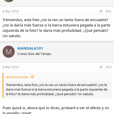
a
8 Mar 2010
#22
Tremendus, esta foto ¿no la ves un tanto fuera de encuadre?
¿no le daría más fuerza si la barca estuviera pegada a la parte
izquierda de la foto? le daría más profudidad. ¿Qué pensáis?
Un saludo.
MANDALA101
M
Cronos Dios del Tiempo
8 Mar 2010
#23
ashantene dijo:
Tremendus, esta foto ¿no la ves un tanto fuera de encuadre? ¿no le
daría más fuerza si la barca estuviera pegada a la parte izquierda de
la foto? le daría más profudidad. ¿Qué pensáis? Un saludo.
Pues quizá si, ahora que lo dices, probaré a ver el efecto y os
lo enseño.:great: