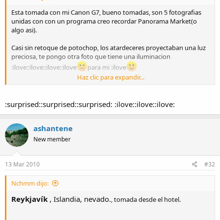
Esta tomada con mi Canon G7, bueno tomadas, son 5 fotografias
unidas con con un programa creo recordar Panorama Market(o
algo asi).
Casi sin retoque de potochop, los atardeceres proyectaban una luz
preciosa, te pongo otra foto que tiene una iluminacion
:ilove::ilove::ilove::ilove
para mi :ilove
Haz clic para expandir...
:surprised::surprised::surprised: :ilove::ilove::ilove:
ashantene
New member
13 Mar 2010
#32
Nchmm dijo:
Reykjavík
, Islandia, nevado.
, tomada desde el hotel.