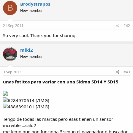
Brodystrapos
a
B
New member
21 Sep 2011
#42
So very cool. Thank you for sharing!
miki2
New member
3 Sep 2013
#43
unas fotitos para variar con una Sidma SD14 Y SD15
[/IMG]
[/IMG]
Tengo de todas las marcas pero esas tienen un sensor
increible ...salu2
me temo que non funciona !! segun el navegador o buscador