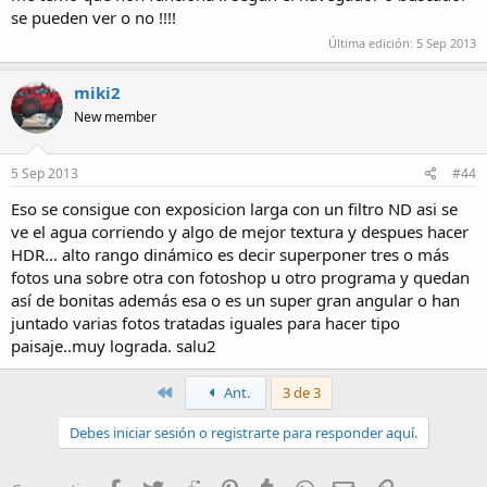
se pueden ver o no !!!!
Última edición:
5 Sep 2013
miki2
New member
5 Sep 2013
#44
Eso se consigue con exposicion larga con un filtro ND asi se
ve el agua corriendo y algo de mejor textura y despues hacer
HDR... alto rango dinámico es decir superponer tres o más
fotos una sobre otra con fotoshop u otro programa y quedan
así de bonitas además esa o es un super gran angular o han
juntado varias fotos tratadas iguales para hacer tipo
paisaje..muy lograda. salu2
Primero
Ant.
3 de 3
Debes iniciar sesión o registrarte para responder aquí.
Facebook
Twitter
Reddit
Pinterest
Tumblr
WhatsApp
Email
Enlace