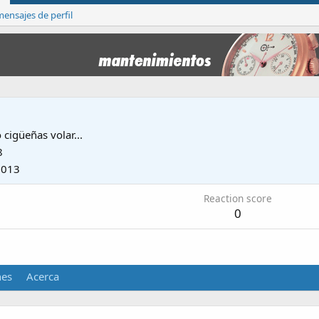
ensajes de perfil
 cigüeñas volar...
8
2013
Reaction score
0
nes
Acerca