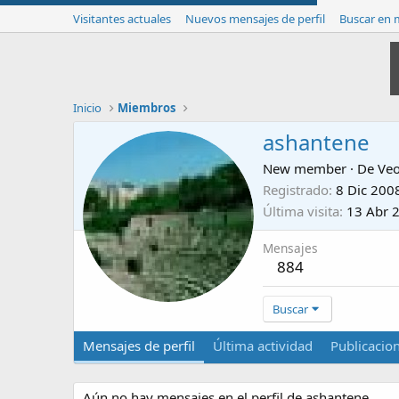
Visitantes actuales
Nuevos mensajes de perfil
Buscar en m
Inicio
Miembros
ashantene
New member
·
De
Veo
Registrado
8 Dic 200
Última visita
13 Abr 
Mensajes
884
Buscar
Mensajes de perfil
Última actividad
Publicacio
Aún no hay mensajes en el perfil de ashantene.