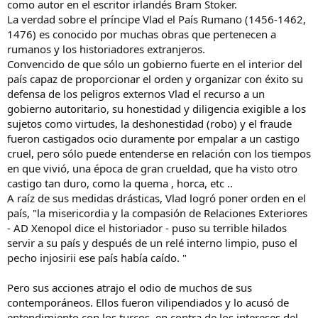
como autor en el escritor irlandés Bram Stoker.
La verdad sobre el príncipe Vlad el País Rumano (1456-1462,
1476) es conocido por muchas obras que pertenecen a
rumanos y los historiadores extranjeros.
Convencido de que sólo un gobierno fuerte en el interior del
país capaz de proporcionar el orden y organizar con éxito su
defensa de los peligros externos Vlad el recurso a un
gobierno autoritario, su honestidad y diligencia exigible a los
sujetos como virtudes, la deshonestidad (robo) y el fraude
fueron castigados ocio duramente por empalar a un castigo
cruel, pero sólo puede entenderse en relación con los tiempos
en que vivió, una época de gran crueldad, que ha visto otro
castigo tan duro, como la quema , horca, etc ..
A raíz de sus medidas drásticas, Vlad logró poner orden en el
país, "la misericordia y la compasión de Relaciones Exteriores
- AD Xenopol dice el historiador - puso su terrible hilados
servir a su país y después de un relé interno limpio, puso el
pecho injosirii ese país había caído. "
Pero sus acciones atrajo el odio de muchos de sus
contemporáneos. Ellos fueron vilipendiados y lo acusó de
entendimiento con los turcos, en contra de los intereses del