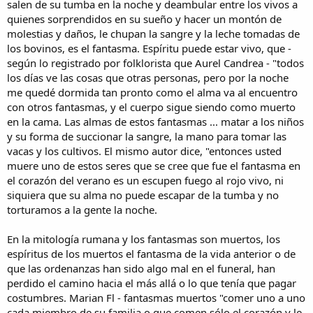
salen de su tumba en la noche y deambular entre los vivos a
quienes sorprendidos en su sueño y hacer un montón de
molestias y daños, le chupan la sangre y la leche tomadas de
los bovinos, es el fantasma. Espíritu puede estar vivo, que -
según lo registrado por folklorista que Aurel Candrea - "todos
los días ve las cosas que otras personas, pero por la noche
me quedé dormida tan pronto como el alma va al encuentro
con otros fantasmas, y el cuerpo sigue siendo como muerto
en la cama. Las almas de estos fantasmas ... matar a los niños
y su forma de succionar la sangre, la mano para tomar las
vacas y los cultivos. El mismo autor dice, "entonces usted
muere uno de estos seres que se cree que fue el fantasma en
el corazón del verano es un escupen fuego al rojo vivo, ni
siquiera que su alma no puede escapar de la tumba y no
torturamos a la gente la noche.
En la mitología rumana y los fantasmas son muertos, los
espíritus de los muertos el fantasma de la vida anterior o de
que las ordenanzas han sido algo mal en el funeral, han
perdido el camino hacia el más allá o lo que tenía que pagar
costumbres. Marian Fl - fantasmas muertos "comer uno a uno
cada miembro de su familia o que comen sólo el corazón y le