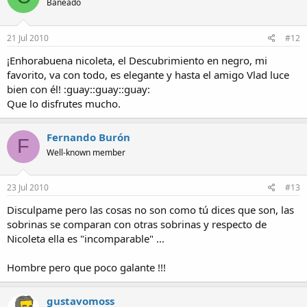
Baneado
21 Jul 2010
#12
¡Enhorabuena nicoleta, el Descubrimiento en negro, mi
favorito, va con todo, es elegante y hasta el amigo Vlad luce
bien con él! :guay::guay::guay:
Que lo disfrutes mucho.
Fernando Burón
F
Well-known member
23 Jul 2010
#13
Disculpame pero las cosas no son como tú dices que son, las
sobrinas se comparan con otras sobrinas y respecto de
Nicoleta ella es "incomparable" ...
Hombre pero que poco galante !!!
gustavomoss