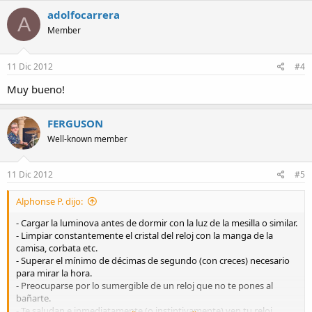
adolfocarrera
A
Member
11 Dic 2012
#4
Muy bueno!
FERGUSON
Well-known member
11 Dic 2012
#5
Alphonse P. dijo:
- Cargar la luminova antes de dormir con la luz de la mesilla o similar.
- Limpiar constantemente el cristal del reloj con la manga de la
camisa, corbata etc.
- Superar el mínimo de décimas de segundo (con creces) necesario
para mirar la hora.
- Preocuparse por lo sumergible de un reloj que no te pones al
bañarte.
- Te saludan e inmediatamente (o instintivamente) ven tu reloj.