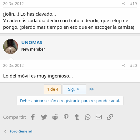
20 Dic 2012
#19
¡Jolín...! Lo has clavado...
Yo además cada dia dedico un trato a decidir, que reloj me
pongo, (pierdo mas tiempo en eso que en escoger la camisa)
UNOMAS
New member
20 Dic 2012
#20
Lo del móvil es muy ingenioso...
Último
1 de 4
Sig.
Debes iniciar sesión o registrarte para responder aquí.
Facebook
Twitter
Reddit
Pinterest
Tumblr
WhatsApp
Email
Enlace
Compartir:
Foro General