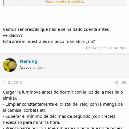
Haz clic para expandir...
-Hacer un "STOP" en todo escaparate de relojería.
-Mirar el reloj de todo el que pase a menos de 5 metros a la
redonda.
-Cambiar continuamente de reloj.
-Aprovechar la primera oportunidad que se dé para hablar de
Vamos señores/as que nadie se ha dado cuenta antes
relojes.
verdad???
-Agudizar el ingenio para que las mdd no se den cuenta de lo que
Esta afición nuestra es un poco maniatica ¿no?
gastas en relojes.
-Que te echen de menos en los sitios mientras estás conectado al
Última edición:
11 Dic 2012
foro.
-
Fleming
-
-
Active member
-
-
-
11 Dic 2012
#6
-
Cargar la luminova antes de dormir con la luz de la mesilla o
- COPIAR Y AÑADIR
similar.
- Limpiar constantemente el cristal del reloj con la manga de
la camisa, corbata etc.
- Superar el mínimo de décimas de segundo (con creces)
necesario para mirar la hora.
- Preocuparse por lo sumergible de un reloj que no te pones