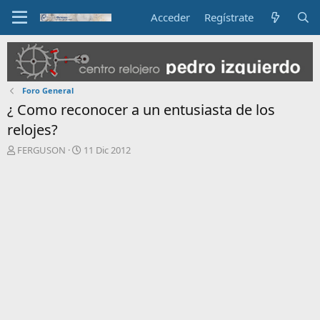
Acceder
Regístrate
Foro General
¿ Como reconocer a un entusiasta de los
relojes?
I
F
FERGUSON
11 Dic 2012
n
e
i
c
c
h
i
a
a
d
d
e
o
i
r
n
d
i
e
c
l
i
t
o
e