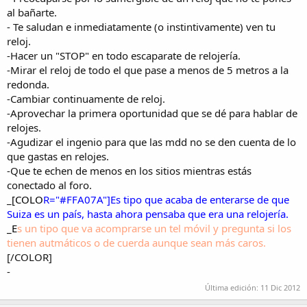
al bañarte.
- Te saludan e inmediatamente (o instintivamente) ven tu
reloj.
-Hacer un "STOP" en todo escaparate de relojería.
-Mirar el reloj de todo el que pase a menos de 5 metros a la
redonda.
-Cambiar continuamente de reloj.
-Aprovechar la primera oportunidad que se dé para hablar de
relojes.
-Agudizar el ingenio para que las mdd no se den cuenta de lo
que gastas en relojes.
-Que te echen de menos en los sitios mientras estás
conectado al foro.
_
[COLO
R="#FFA07A"]Es tipo que acaba de enterarse de que
Suiza es un país, hasta ahora pensaba que era una relojería.
_E
s un tipo que va acomprarse un tel móvil y pregunta si los
tienen autmáticos o de cuerda aunque sean más caros.
[/COLOR]
-
Última edición:
11 Dic 2012