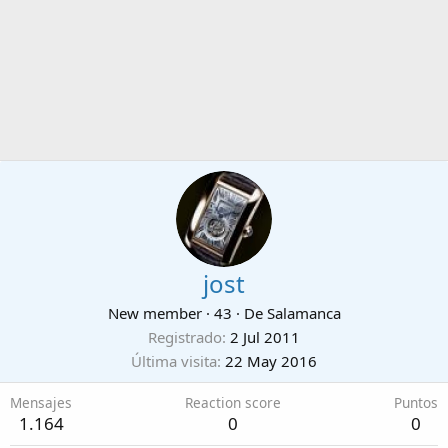
jost
New member
·
43
·
De
Salamanca
Registrado
2 Jul 2011
Última visita
22 May 2016
Mensajes
Reaction score
Puntos
1.164
0
0