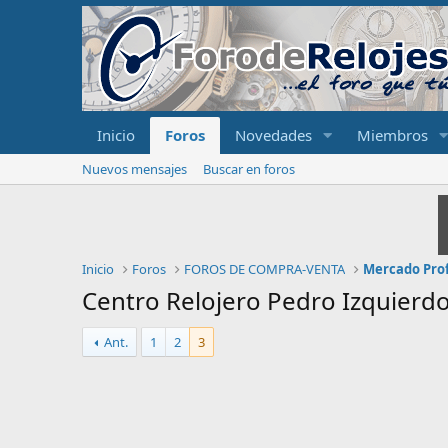
Inicio
Foros
Novedades
Miembros
Nuevos mensajes
Buscar en foros
Inicio
Foros
FOROS DE COMPRA-VENTA
Mercado Prof
Centro Relojero Pedro Izquierd
Ant.
1
2
3