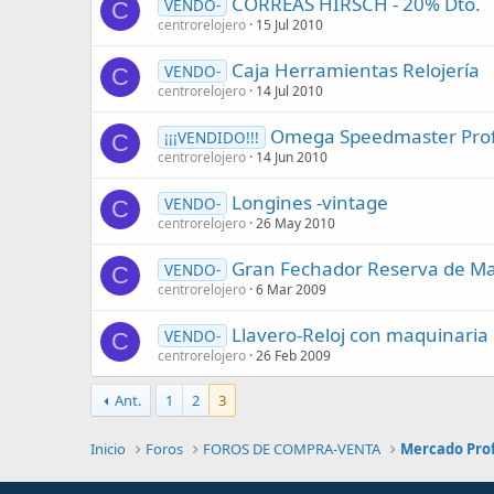
CORREAS HIRSCH - 20% Dto.
VENDO-
C
centrorelojero
15 Jul 2010
Caja Herramientas Relojería
VENDO-
C
centrorelojero
14 Jul 2010
Omega Speedmaster Profe
¡¡¡VENDIDO!!!
C
centrorelojero
14 Jun 2010
Longines -vintage
VENDO-
C
centrorelojero
26 May 2010
Gran Fechador Reserva de Mar
VENDO-
C
centrorelojero
6 Mar 2009
Llavero-Reloj con maquinaria
VENDO-
C
centrorelojero
26 Feb 2009
Ant.
1
2
3
Inicio
Foros
FOROS DE COMPRA-VENTA
Mercado Prof