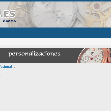
esional
o