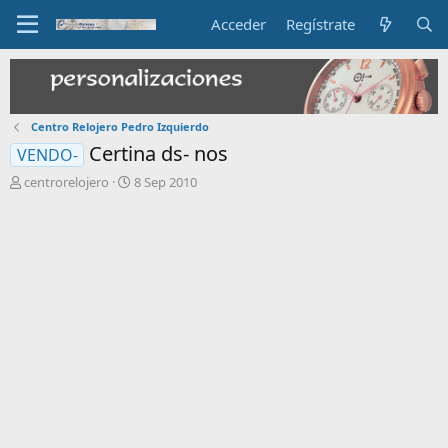
Acceder
Regístrate
Centro Relojero Pedro Izquierdo
Certina ds- nos
VENDO-
I
F
centrorelojero
8 Sep 2010
n
e
i
c
c
h
i
a
a
d
d
e
o
i
r
n
d
i
e
c
l
i
t
o
e
m