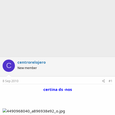
a
centrorelojero
C
New member
8 Sep 2010
#1
certina ds -nos