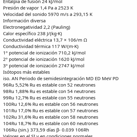
Entalpía de fusión 24 kJ/mol
Presión de vapor 1,4 Pa a 2523 K
Velocidad del sonido 5970 m/s a 293,15 K
Información diversa
Electronegatividad 2,2 (Pauling)
Calor específico 238 J/(kg·K)
Conductividad eléctrica 13,7 × 106/m Ω
Conductividad térmica 117 W/(m·K)
1º potencial de ionización 710,2 kJ/mol
2º potencial de ionización 1620 kJ/mol
3º potencial de ionización 2747 kJ/mol
Isótopos más estables
iso. AN Periodo de semidesintegración MD ED MeV PD
96Ru 5,52% Ru es estable con 52 neutrones
98Ru 1,88% Ru es estable con 54 neutrones
99Ru 12,7% Ru es estable con 55 neutrones
100Ru 12,6% Ru es estable con 56 neutrones
101Ru 17,0% Ru es estable con 57 neutrones
102Ru 31,6% Ru es estable con 58 neutrones
104Ru 18,7% Ru es estable con 60 neutrones
106Ru {sin.} 373,59 días β- 0.039 106Rh
Valores en el SI y en condiciones normales