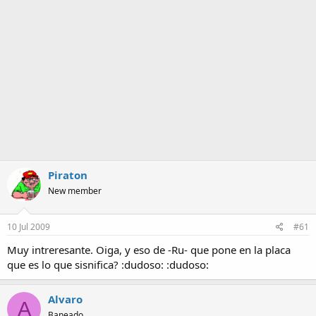
a
Piraton
New member
10 Jul 2009
#61
Muy intreresante. Oiga, y eso de -Ru- que pone en la placa
que es lo que sisnifica? :dudoso: :dudoso:
Alvaro
A
Baneado