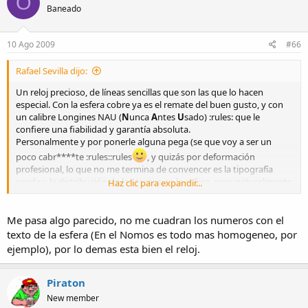
O
Baneado
10 Ago 2009
#66
Rafael Sevilla dijo:
Un reloj precioso, de líneas sencillas que son las que lo hacen
especial. Con la esfera cobre ya es el remate del buen gusto, y con
un calibre Longines NAU (
N
unca
A
ntes
U
sado) :rules: que le
confiere una fiabilidad y garantía absoluta.
Personalmente y por ponerle alguna pega (se que voy a ser un
poco cabr****te :rules::rules
, y quizás por deformación
profesional, lo que no me termina de convencer es la tipografía
usada y la distribución de los textos en la esfera, pero naturalmente
Haz clic para expandir...
es el gusto de quien concibe el reloj el que debe primar y por tanto
no me queda más que respetar el criterio de Pedro en ello.
Estoy seguro que será otro más de los grandes éxitos y aciertos del
Me pasa algo parecido, no me cuadran los numeros con el
maestro en los próximos meses, y máxime con las características de
texto de la esfera (En el Nomos es todo mas homogeneo, por
tamaño y versatilidad en la personalización que las distintas esferas
ejemplo), por lo demas esta bien el reloj.
le confieren.
Piraton
New member