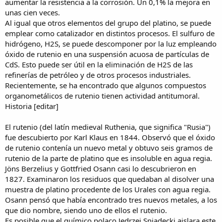
aumentar la resistencia a la corrosión. Un 0,1% la mejora en
unas cien veces.
Al igual que otros elementos del grupo del platino, se puede
emplear como catalizador en distintos procesos. El sulfuro de
hidrógeno, H2S, se puede descomponer por la luz empleando
óxido de rutenio en una suspensión acuosa de partículas de
CdS. Esto puede ser útil en la eliminación de H2S de las
refinerías de petróleo y de otros procesos industriales.
Recientemente, se ha encontrado que algunos compuestos
organometálicos de rutenio tienen actividad antitumoral.
Historia [editar]
El rutenio (del latín medieval Ruthenia, que significa "Rusia")
fue descubierto por Karl Klaus en 1844. Observó que el óxido
de rutenio contenía un nuevo metal y obtuvo seis gramos de
rutenio de la parte de platino que es insoluble en agua regia.
Jöns Berzelius y Gottfried Osann casi lo descubrieron en
1827. Examinaron los residuos que quedaban al disolver una
muestra de platino procedente de los Urales con agua regia.
Osann pensó que había encontrado tres nuevos metales, a los
que dio nombre, siendo uno de ellos el rutenio.
Es posible que el químico polaco Jedrzej Sniadecki aislara este