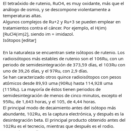
El tetraóxido de rutenio, RuO4, es muy oxidante, más que el
análogo de osmio, y se descompone violentamente a
temperaturas altas.
Algunos complejos de Ru+2 y Ru+3 se pueden emplear en
tratamientos contra el cáncer. Por ejemplo, el H(im)
[RuCl4(im)2], siendo im = imidazol.
Isótopos [editar]
En la naturaleza se encuentran siete isótopos de rutenio. Los
radioisótopos más estables de rutenio son el 106Ru, con un
periodo de semidesintegración de 373,59 días, el 103Ru con
uno de 39,26 días, y el 97Ru, con 2,9 días.
Se han caracterizado otros quince radioisótopos con pesos
atómicos desde 89,93 uma (90Ru) hasta 114,928 uma
(115Ru). La mayoría de éstos tienen periodos de
semidesintegración de menos de cinco minutos, excepto el
95Ru, de 1,643 horas, y el 105, de 4,44 horas.
El principal modo de decaimiento antes del isótopo más
abundante, 102Ru, es la captura electrónica, y después es la
desintegración beta. El principal producto obtenido antes del
102Ru es el tecnecio, mientras que después es el rodio.