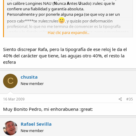
un calibre Longines NAU (
N
unca
A
ntes
U
sado) :rules: que le
confiere una fiabilidad y garantía absoluta.
Personalmente y por ponerle alguna pega (se que voy a ser un
poco cabr****te :rules::rules
, y quizás por deformación
profesional, lo que no me termina de convencer es la tipografía
usada y la distribución de los textos en la esfera, pero naturalmente
Haz clic para expandir...
es el gusto de quien concibe el reloj el que debe primar y por tanto
no me queda más que respetar el criterio de Pedro en ello.
Estoy seguro que será otro más de los grandes éxitos y aciertos del
Siento discrepar Rafa, pero la tipografía de ese reloj le da el
maestro en los próximos meses, y máxime con las características de
40% del carácter que tiene, las agujas otro 40%, el resto la
tamaño y versatilidad en la personalización que las distintas esferas
esfera
le confieren.
chusita
C
New member
16 Mar 2009
#35
Muy Bonito Pedro, mi enhorabuena :great:
Rafael Sevilla
New member