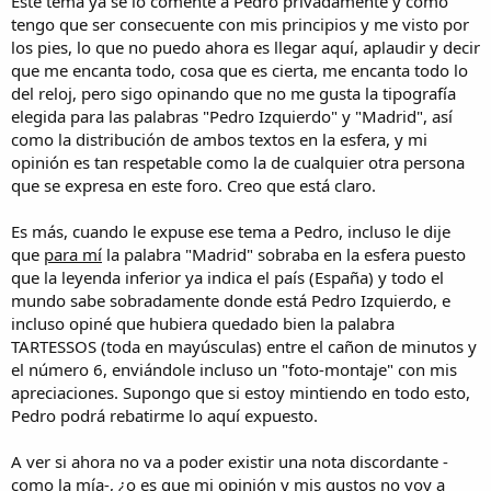
Este tema ya se lo comenté a Pedro privadamente y como
tengo que ser consecuente con mis principios y me visto por
los pies, lo que no puedo ahora es llegar aquí, aplaudir y decir
que me encanta todo, cosa que es cierta, me encanta todo lo
del reloj, pero sigo opinando que no me gusta la tipografía
elegida para las palabras "Pedro Izquierdo" y "Madrid", así
como la distribución de ambos textos en la esfera, y mi
opinión es tan respetable como la de cualquier otra persona
que se expresa en este foro. Creo que está claro.
Es más, cuando le expuse ese tema a Pedro, incluso le dije
que
para mí
la palabra "Madrid" sobraba en la esfera puesto
que la leyenda inferior ya indica el país (España) y todo el
mundo sabe sobradamente donde está Pedro Izquierdo, e
incluso opiné que hubiera quedado bien la palabra
TARTESSOS (toda en mayúsculas) entre el cañon de minutos y
el número 6, enviándole incluso un "foto-montaje" con mis
apreciaciones. Supongo que si estoy mintiendo en todo esto,
Pedro podrá rebatirme lo aquí expuesto.
A ver si ahora no va a poder existir una nota discordante -
como la mía-, ¿o es que mi opinión y mis gustos no voy a