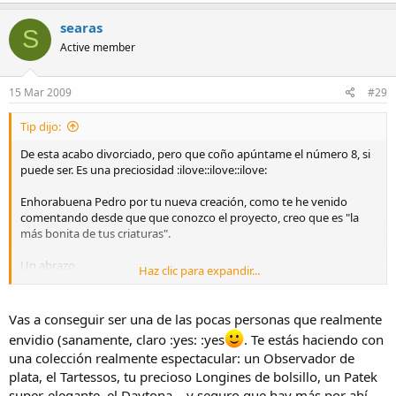
searas
S
Active member
15 Mar 2009
#29
Tip dijo:
De esta acabo divorciado, pero que coño apúntame el número 8, si
puede ser. Es una preciosidad :ilove::ilove::ilove:
Enhorabuena Pedro por tu nueva creación, como te he venido
comentando desde que que conozco el proyecto, creo que es "la
más bonita de tus criaturas".
Un abrazo
Haz clic para expandir...
P.D.- ¿Seria posible una foto con las tres esferas para poder decidir
con un poco de más base?
Vas a conseguir ser una de las pocas personas que realmente
envidio (sanamente, claro :yes: :yes
. Te estás haciendo con
una colección realmente espectacular: un Observador de
plata, el Tartessos, tu precioso Longines de bolsillo, un Patek
super-elegante, el Daytona... y seguro que hay más por ahí