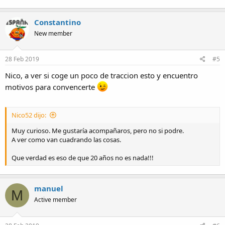
noche para el recuerdo. :yipi: :he:
arty:
Constantino
Si vamos será cuando pasen las Fallas, si nos decidimos te mando
New member
privado,
Un saludo y gracias
28 Feb 2019
#5
Nico, a ver si coge un poco de traccion esto y encuentro
motivos para convencerte
Nico52 dijo:
Muy curioso. Me gustaría acompañaros, pero no si podre.
A ver como van cuadrando las cosas.
Que verdad es eso de que 20 años no es nada!!!
manuel
M
Active member