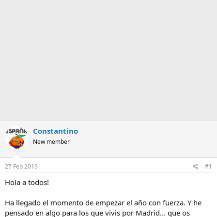
m
a
Constantino
New member
27 Feb 2019
#1
Hola a todos!
Ha llegado el momento de empezar el año con fuerza. Y he
pensado en algo para los que vivis por Madrid... que os