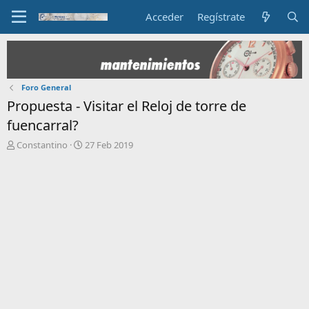
Acceder
Regístrate
Foro General
Propuesta - Visitar el Reloj de torre de
fuencarral?
I
F
Constantino
27 Feb 2019
n
e
i
c
c
h
i
a
a
d
d
e
o
i
r
n
d
i
e
c
l
i
t
o
e