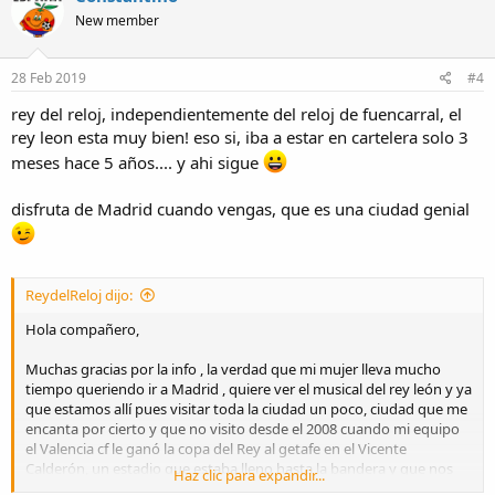
New member
28 Feb 2019
#4
rey del reloj, independientemente del reloj de fuencarral, el
rey leon esta muy bien! eso si, iba a estar en cartelera solo 3
meses hace 5 años.... y ahi sigue
disfruta de Madrid cuando vengas, que es una ciudad genial
ReydelReloj dijo:
Hola compañero,
Muchas gracias por la info , la verdad que mi mujer lleva mucho
tiempo queriendo ir a Madrid , quiere ver el musical del rey león y ya
que estamos allí pues visitar toda la ciudad un poco, ciudad que me
encanta por cierto y que no visito desde el 2008 cuando mi equipo
el Valencia cf le ganó la copa del Rey al getafe en el Vicente
Calderón, un estadio que estaba lleno hasta la bandera y que nos
Haz clic para expandir...
dejo a todos los Valencianistas un muy buen sabor de boca, una