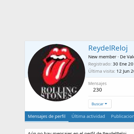
ReydelReloj
New member
·
De
Val
Registrado
30 Ene 2
Última visita
12 Jun 
Mensajes
230
Buscar
Mensajes de perfil
Última actividad
Publicacio
Aún no hay mensajes en el perfil de ReydelReloj.