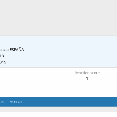
encia ESPAÑA
019
2019
Reaction score
1
nes
Acerca