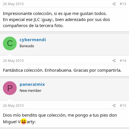
26 May 2010
#13
Impresionante colección, si es que me gustan todos.
En especial ese JLC :guay:, bien aderezado por sus dos
compañeros de la tercera foto.
cybermendi
C
Baneado
26 May 2010
#14
Fantástica colección. Enhorabuena. Gracias por compartirla.
paneraimix
P
New member
26 May 2010
#15
Dios mío bendito que colección, me pongo a tus pies don
Miguel V
arty: