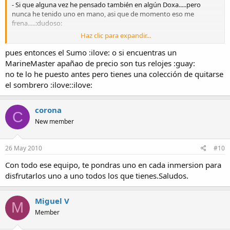
- Si que alguna vez he pensado también en algún Doxa.....pero
nunca he tenido uno en mano, asi que de momento eso me
frena.....:dudoso:
Haz clic para expandir...
- Esta claro que falta un japo y en ese caso ya tengo el punto de
vista en dos.....un monster o un sumo......los otros me resultan
pues entonces el Sumo :ilove: o si encuentras un
demasiado "caros" y por ese precio (que no digo que no lo
MarineMaster apañao de precio son tus relojes :guay:
valgan....eh?.....:yes
tengo otros candidatos.
no te lo he puesto antes pero tienes una colección de quitarse
el sombrero :ilove::ilove:
Saludos y gracias por vuestras opiniones!
corona
C
New member
26 May 2010
#10
Con todo ese equipo, te pondras uno en cada inmersion para
disfrutarlos uno a uno todos los que tienes.Saludos.
Miguel V
M
Member