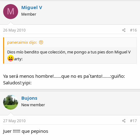
Miguel V
M
Member
26 May 2010
#16
paneraimix dijo:
Dios mío bendito que colección, me pongo a tus pies don Miguel V
arty:
Ya será menos hombre!......que no es pa´tanto!......:guiño:
Saludos!:yipi:
Bujons
New member
27 May 2010
#17
Juer !!!!!! que pepinos