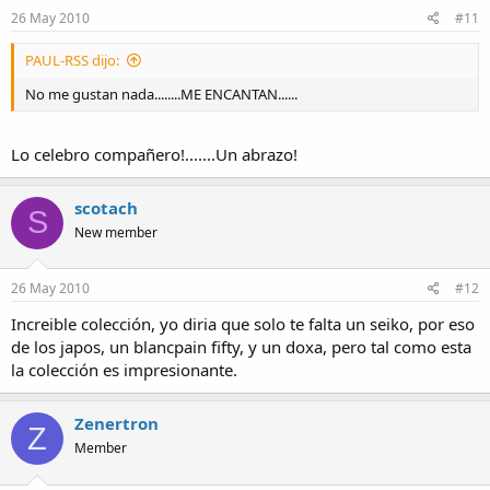
26 May 2010
#11
PAUL-RSS dijo:
No me gustan nada........ME ENCANTAN......
Lo celebro compañero!.......Un abrazo!
scotach
S
New member
26 May 2010
#12
Increible colección, yo diria que solo te falta un seiko, por eso
de los japos, un blancpain fifty, y un doxa, pero tal como esta
la colección es impresionante.
Zenertron
Z
Member