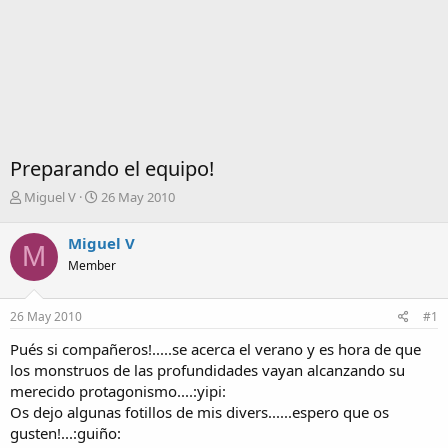
Preparando el equipo!
I
F
Miguel V
26 May 2010
n
e
i
c
Miguel V
M
c
h
Member
i
a
a
d
d
e
26 May 2010
#1
o
i
r
n
Pués si compañeros!.....se acerca el verano y es hora de que
d
i
los monstruos de las profundidades vayan alcanzando su
e
c
merecido protagonismo....:yipi:
l
i
Os dejo algunas fotillos de mis divers......espero que os
t
o
e
gusten!...:guiño:
m