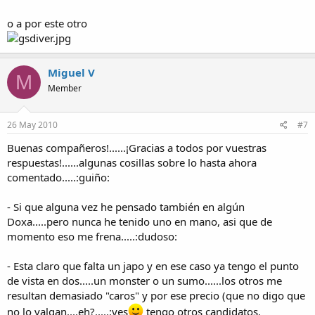
o a por este otro
Miguel V
M
Member
26 May 2010
#7
Buenas compañeros!......¡Gracias a todos por vuestras
respuestas!......algunas cosillas sobre lo hasta ahora
comentado.....:guiño:
- Si que alguna vez he pensado también en algún
Doxa.....pero nunca he tenido uno en mano, asi que de
momento eso me frena.....:dudoso:
- Esta claro que falta un japo y en ese caso ya tengo el punto
de vista en dos.....un monster o un sumo......los otros me
resultan demasiado "caros" y por ese precio (que no digo que
no lo valgan....eh?.....:yes
tengo otros candidatos.