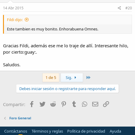
14 Abr 2015
#20
Fildi dijo:
Este tambien es muy bonito. Enhorabuena Omnes.
Gracias Fildi, además ese me lo traje de allí. Interesante hilo,
por cierto:guay:.
Saludos.
Último
1 de 5
Sig.
Debes iniciar sesión o registrarte para responder aquí.
Facebook
Twitter
Reddit
Pinterest
Tumblr
WhatsApp
Email
Enlace
Compartir:
Foro General
Contáctanos
Términos y reglas
Política de privacidad
Ayuda