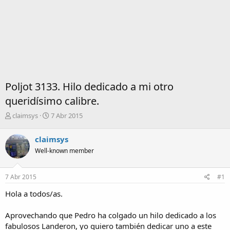
Poljot 3133. Hilo dedicado a mi otro
queridísimo calibre.
I
F
claimsys
7 Abr 2015
n
e
i
c
claimsys
c
h
Well-known member
i
a
a
d
d
e
7 Abr 2015
#1
o
i
r
n
Hola a todos/as.
d
i
e
c
Aprovechando que Pedro ha colgado un hilo dedicado a los
l
i
fabulosos Landeron, yo quiero también dedicar uno a este
t
o