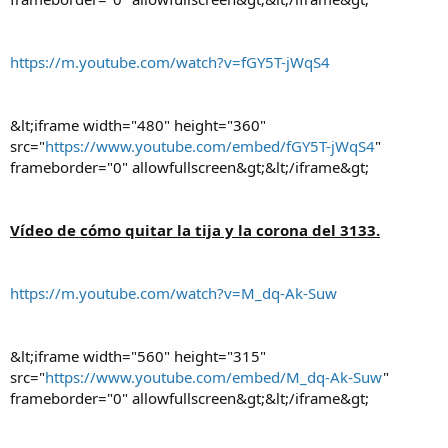
https://m.youtube.com/watch?v=fGY5T-jWqS4
&lt;iframe width="480" height="360"
src="
https://www.youtube.com/embed/fGY5T-jWqS4
"
frameborder="0" allowfullscreen&gt;&lt;/iframe&gt;
Vídeo de cómo quitar la tija y la corona del 3133.
https://m.youtube.com/watch?v=M_dq-Ak-Suw
&lt;iframe width="560" height="315"
src="
https://www.youtube.com/embed/M_dq-Ak-Suw
"
frameborder="0" allowfullscreen&gt;&lt;/iframe&gt;