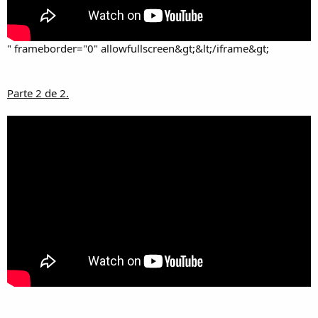
" frameborder="0" allowfullscreen&gt;&lt;/iframe&gt;
Parte 2 de 2.