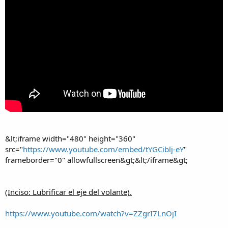
&lt;iframe width="480" height="360"
src="
https://www.youtube.com/embed/tYGCiblj-eY
"
frameborder="0" allowfullscreen&gt;&lt;/iframe&gt;
(Inciso: Lubrificar el eje del volante).
https://www.youtube.com/watch?v=ZZgrI7LnOjI