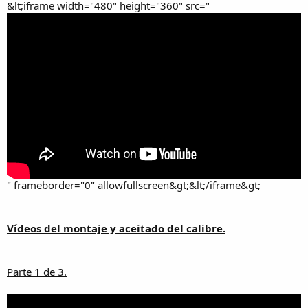
&lt;iframe width="480" height="360" src="
" frameborder="0" allowfullscreen&gt;&lt;/iframe&gt;
Vídeos del montaje y aceitado del calibre.
Parte 1 de 3.