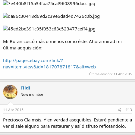
Mi Buran costó más o menos como éste. Ahora mirad mi
última adquisición:
http://pages.ebay.com/link/?
nav=item.view&id=181707871817&alt=web
Última edición:
11 Abr 2015
Fildi
New member
11 Abr 2015
#13
Preciosos Claimsis. Y en verdad asequibles. Estaré pendiente a
ver si sale alguno para restaurar y así disfruto reflotandolo.