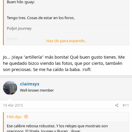
Buen hilo :guay:
Tengo tres. Cosas de estar en los foros.
Poljot journey
Strela
Haz clic para expandir...
Y Okeah
Jo... ¡Vaya "artillería" más bonita! Qué buen gusto tienes. Me
he quedado bizco viendo las fotos, que por cierto, también
son preciosas. Se me ha caído la baba. :rofl:
claimsys
Well-known member
10 Abr 2015
#11
Fildi dijo:
Ese calibre rebosa robustez. Y los relojes que mostrais son
preciosos. El Strela, Jouney y Buran...:ilove: