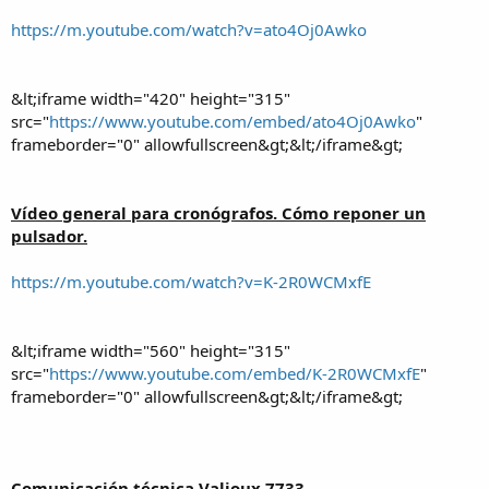
https://m.youtube.com/watch?v=ato4Oj0Awko
&lt;iframe width="420" height="315"
src="
https://www.youtube.com/embed/ato4Oj0Awko
"
frameborder="0" allowfullscreen&gt;&lt;/iframe&gt;
Vídeo general para cronógrafos. Cómo reponer un
pulsador.
https://m.youtube.com/watch?v=K-2R0WCMxfE
&lt;iframe width="560" height="315"
src="
https://www.youtube.com/embed/K-2R0WCMxfE
"
frameborder="0" allowfullscreen&gt;&lt;/iframe&gt;
Comunicación técnica Valjoux 7733