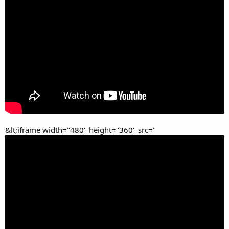
&lt;iframe width="480" height="360" src="