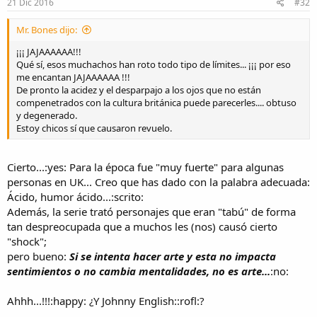
21 Dic 2016
#32
Mr. Bones dijo:
¡¡¡ JAJAAAAAA!!!
Qué sí, esos muchachos han roto todo tipo de límites... ¡¡¡ por eso
me encantan JAJAAAAAA !!!
De pronto la acidez y el desparpajo a los ojos que no están
compenetrados con la cultura británica puede parecerles.... obtuso
y degenerado.
Estoy chicos sí que causaron revuelo.
Cierto...:yes: Para la época fue "muy fuerte" para algunas
personas en UK... Creo que has dado con la palabra adecuada:
Ácido, humor ácido...:scrito:
Además, la serie trató personajes que eran "tabú" de forma
tan despreocupada que a muchos les (nos) causó cierto
"shock";
pero bueno:
Si se intenta hacer arte y esta no impacta
sentimientos o no cambia mentalidades, no es arte...
:no:
Ahhh...!!!:happy: ¿Y Johnny English::rofl:?