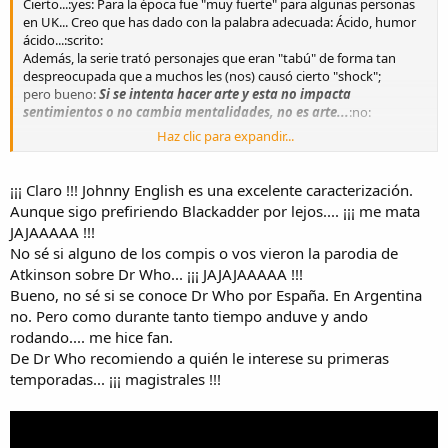
Cierto...:yes: Para la época fue "muy fuerte" para algunas personas
en UK... Creo que has dado con la palabra adecuada: Ácido, humor
ácido...:scrito:
Además, la serie trató personajes que eran "tabú" de forma tan
despreocupada que a muchos les (nos) causó cierto "shock";
pero bueno:
Si se intenta hacer arte y esta no impacta
sentimientos o no cambia mentalidades, no es arte...
:no:
Haz clic para expandir...
Ahhh...!!!:happy: ¿Y Johnny English::rofl:?
¡¡¡ Claro !!! Johnny English es una excelente caracterización.
Aunque sigo prefiriendo Blackadder por lejos.... ¡¡¡ me mata
JAJAAAAA !!!
No sé si alguno de los compis o vos vieron la parodia de
Atkinson sobre Dr Who... ¡¡¡ JAJAJAAAAA !!!
Bueno, no sé si se conoce Dr Who por España. En Argentina
no. Pero como durante tanto tiempo anduve y ando
rodando.... me hice fan.
De Dr Who recomiendo a quién le interese su primeras
temporadas... ¡¡¡ magistrales !!!