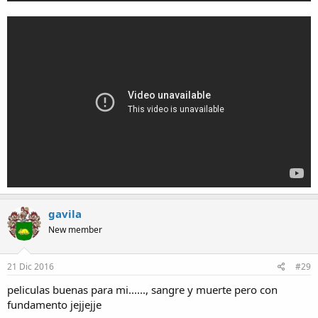
gavila
New member
21 Dic 2016
#29
peliculas buenas para mi......, sangre y muerte pero con
fundamento jejjejje