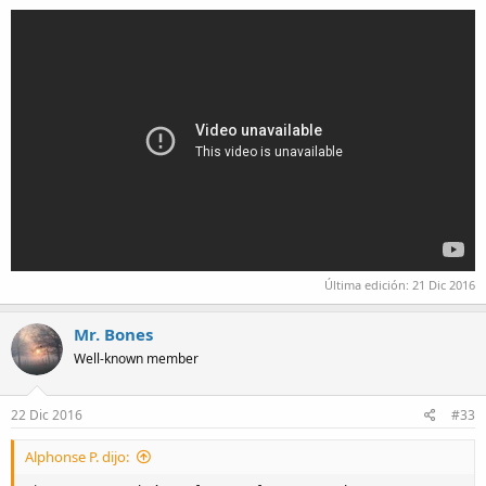
Última edición:
21 Dic 2016
Mr. Bones
Well-known member
22 Dic 2016
#33
Alphonse P. dijo: