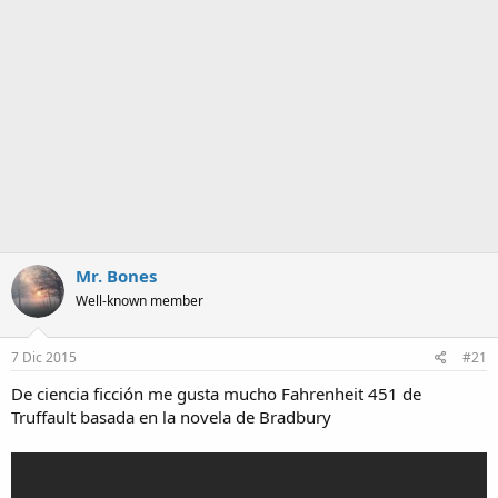
a
Mr. Bones
Well-known member
7 Dic 2015
#21
De ciencia ficción me gusta mucho Fahrenheit 451 de
Truffault basada en la novela de Bradbury