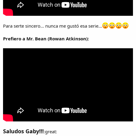
Para serte sincero... nunca me gustó esa serie...
Prefiero a Mr. Bean (Rowan Atkinson):
Saludos Gaby!!!
:great: