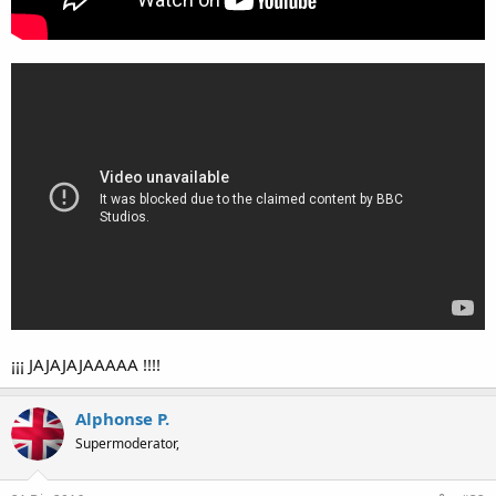
Saludos Gaby!!!
:great:
¡¡¡ JAJAJAJAAAAA !!!!
Alphonse P.
Supermoderator,