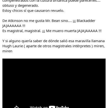
compenetrados con la cultura británica puede parecerles....
obtuso y degenerado.
Estoy chicos sí que causaron revuelo.
De Atkinson no me gusta Mr. Bean sino.... ¡¡¡ Blackadder
JAJAAAAAA !!!
Es magistral, magistral. ¡¡¡ Me muero muerta JAJAJAAAAA !!!
Y si alguno quería saber de dónde salió esa maravilla llamana
Hugh Laurie ( aparte de otros magistrales intérpretes ) miren,
miren
Para serte sincero... nunca me gustó esa serie...
Prefiero a Mr. Bean (Rowan Atkinson):