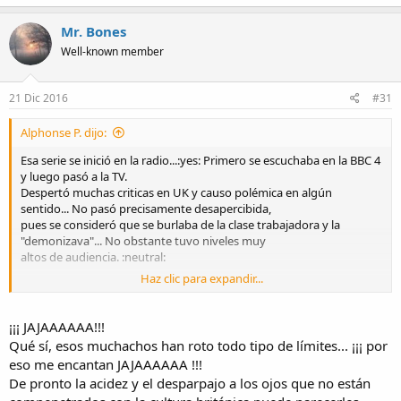
Mr. Bones
Well-known member
21 Dic 2016
#31
Alphonse P. dijo:
Esa serie se inició en la radio...:yes: Primero se escuchaba en la BBC 4
y luego pasó a la TV.
Despertó muchas criticas en UK y causo polémica en algún
sentido... No pasó precisamente desapercibida,
pues se consideró que se burlaba de la clase trabajadora y la
"demonizava"... No obstante tuvo niveles muy
altos de audiencia. :neutral:
Haz clic para expandir...
Definitivamente el humor Británico es muy "especial" y en cierta
forma hay que estar "metido" en su cultura para
entender algunas de las bromas... De la serie lo que mas se rescata
¡¡¡ JAJAAAAAA!!!
es la narración de Thomas Stewart (Tom Baker)
Qué sí, esos muchachos han roto todo tipo de límites... ¡¡¡ por
el famoso"
Doctor Who
", una de las voces mas características y
eso me encantan JAJAAAAAA !!!
agradables del Reino Unido:
De pronto la acidez y el desparpajo a los ojos que no están