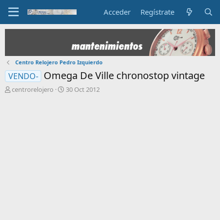
Acceder
Regístrate
Centro Relojero Pedro Izquierdo
Omega De Ville chronostop vintage
VENDO-
I
F
centrorelojero
30 Oct 2012
n
e
i
c
c
h
i
a
a
d
d
e
o
i
r
n
d
i
e
c
l
i
t
o
e
m