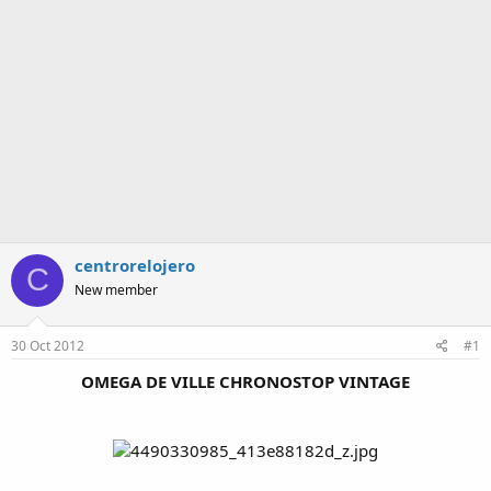
a
centrorelojero
C
New member
30 Oct 2012
#1
OMEGA DE VILLE CHRONOSTOP VINTAGE