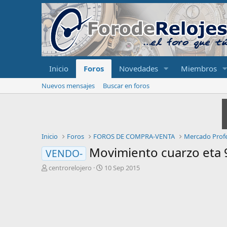
Inicio
Foros
Novedades
Miembros
Nuevos mensajes
Buscar en foros
Inicio
Foros
FOROS DE COMPRA-VENTA
Mercado Profe
Movimiento cuarzo eta 
VENDO-
I
F
centrorelojero
10 Sep 2015
n
e
i
c
c
h
i
a
a
d
d
e