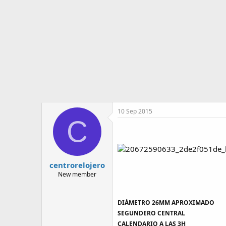
o
i
r
n
d
i
e
c
l
i
t
o
e
m
a
10 Sep 2015
C
centrorelojero
New member
DIÁMETRO 26MM APROXIMADO
SEGUNDERO CENTRAL
CALENDARIO A LAS 3H