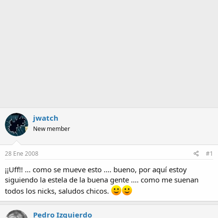
a
jwatch
New member
28 Ene 2008
#1
¡¡Uff!! ... como se mueve esto .... bueno, por aquí estoy
siguiendo la estela de la buena gente .... como me suenan
todos los nicks, saludos chicos.
Pedro Izquierdo