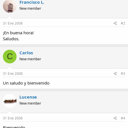
Francisco L.
a
New member
31 Ene 2008
#2
¡En buena hora!
Saludos.
Carlos
C
New member
31 Ene 2008
#3
Un saludo y bienvenido
Lucense
New member
31 Ene 2008
#4
Bienvenido...