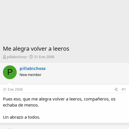
Me alegra volver a leeros
I
F
pillabichoss
31 Ene 2008
n
e
i
c
pillabichoss
P
c
h
New member
i
a
a
d
d
e
31 Ene 2008
#1
o
i
r
n
Pues eso, que me alegra volver a leeros, compañeros, os
d
i
echaba de menos.
e
c
l
i
Un abrazo a todos.
t
o
e
m