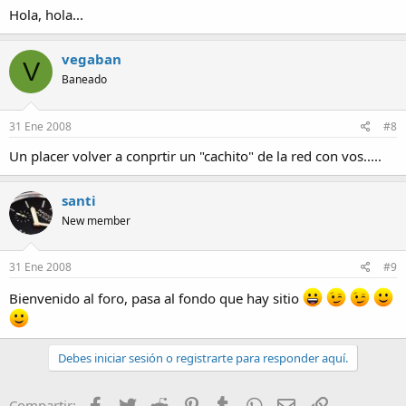
Hola, hola...
vegaban
V
Baneado
31 Ene 2008
#8
Un placer volver a conprtir un "cachito" de la red con vos.....
santi
New member
31 Ene 2008
#9
Bienvenido al foro, pasa al fondo que hay sitio
Debes iniciar sesión o registrarte para responder aquí.
Facebook
Twitter
Reddit
Pinterest
Tumblr
WhatsApp
Email
Enlace
Compartir: