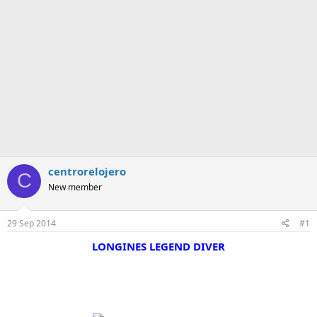
a
centrorelojero
C
New member
29 Sep 2014
#1
LONGINES LEGEND DIVER