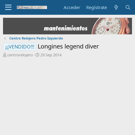
Acceder
Regístrate
Centro Relojero Pedro Izquierdo
Longines legend diver
¡¡¡VENDIDO!!!
I
F
centrorelojero
29 Sep 2014
n
e
i
c
c
h
i
a
a
d
d
e
o
i
r
n
d
i
e
c
l
i
t
o
e
m