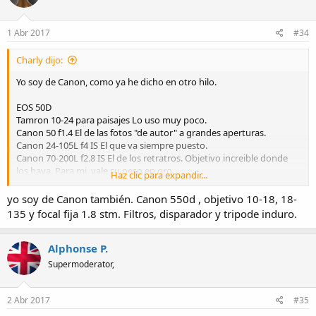
1 Abr 2017
#34
Charly dijo:
Yo soy de Canon, como ya he dicho en otro hilo.
EOS 50D
Tamron 10-24 para paisajes Lo uso muy poco.
Canon 50 f1.4 El de las fotos "de autor" a grandes aperturas.
Canon 24-105L f4 IS El que va siempre puesto.
Canon 70-200L f2.8 IS El de los retratros. Objetivo increible donde
los haya. Para mi, vale su peso en oro...
Haz clic para expandir...
Y luego cacharreria variada: 4 flash, disparadores inhalambricos,
yo soy de Canon también. Canon 550d , objetivo 10-18, 18-
paraguas, tripode, pies de flash, reflectores, fotometro.....
135 y focal fija 1.8 stm. Filtros, disparador y tripode induro.
Alphonse P.
Supermoderator,
2 Abr 2017
#35