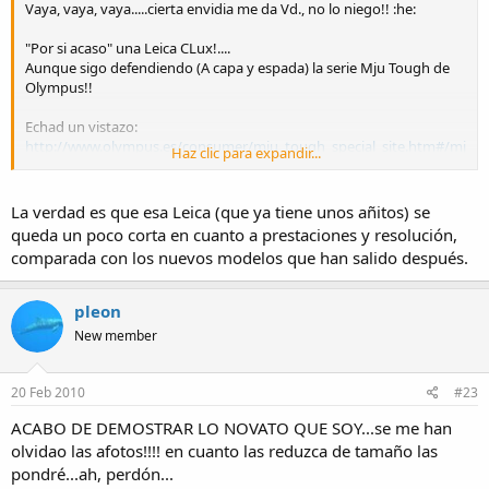
Vaya, vaya, vaya.....cierta envidia me da Vd., no lo niego!! :he:
"Por si acaso" una Leica CLux!....
Aunque sigo defendiendo (A capa y espada) la serie Mju Tough de
Olympus!!
Echad un vistazo:
http://www.olympus.es/consumer/mju_tough_special_site.htm#/mj
Haz clic para expandir...
u-tough
WALTONJONES: by the way.....¿qué tal se comporta la Leica para su
La verdad es que esa Leica (que ya tiene unos añitos) se
uso diario?
queda un poco corta en cuanto a prestaciones y resolución,
comparada con los nuevos modelos que han salido después.
Gracias,
Jose Maria Aragon
pleon
New member
20 Feb 2010
#23
ACABO DE DEMOSTRAR LO NOVATO QUE SOY...se me han
olvidao las afotos!!!! en cuanto las reduzca de tamaño las
pondré...ah, perdón...