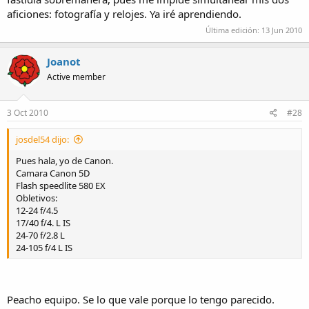
aficiones: fotografía y relojes. Ya iré aprendiendo.
Última edición:
13 Jun 2010
Joanot
Active member
3 Oct 2010
#28
josdel54 dijo:
Pues hala, yo de Canon.
Camara Canon 5D
Flash speedlite 580 EX
Obletivos:
12-24 f/4.5
17/40 f/4. L IS
24-70 f/2.8 L
24-105 f/4 L IS
Peacho equipo. Se lo que vale porque lo tengo parecido.