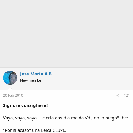
a
Jose Maria A.B.
New member
20 Feb 2010
#21
Signore consigliere!
Vaya, vaya, vaya.....cierta envidia me da Vd., no lo niego!! :he:
"Por si acaso" una Leica CLux!....