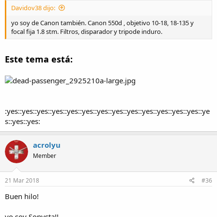
Davidov38 dijo:
yo soy de Canon también. Canon 550d , objetivo 10-18, 18-135 y
focal fija 1.8 stm. Filtros, disparador y tripode induro.
Este tema está:
:yes::yes::yes::yes::yes::yes::yes::yes::yes::yes::yes::yes::yes::ye
s::yes::yes:
acrolyu
Member
21 Mar 2018
#36
Buen hilo!
yo soy Sonysta!!