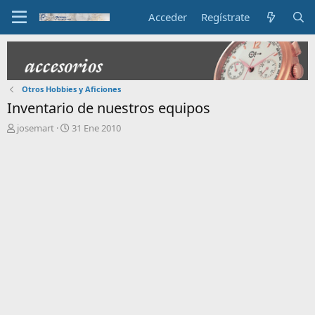
Acceder
Regístrate
Otros Hobbies y Aficiones
Inventario de nuestros equipos
I
F
josemart
31 Ene 2010
n
e
i
c
c
h
i
a
a
d
d
e
o
i
r
n
d
i
e
c
l
i
t
o
e
m