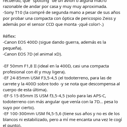
recuerdo, que "spotting" de un avión o alguna macro
razonable de andar por casa y muy muy aproximada.
-Sony T10 (la compré de segunda mano a pesar de sus años
por probar una compacta con óptica de pericospio Zeiss y
además por el sensor CCD que monta -¡qué color!-.)
Réflex:
-Canon EOS 400D (sigue dando guerra, además es la
pequeña).
-Canon EOS 7D (el animal xD).
-EF 50mm F1,8 II (ideal en la 400D, casi una compacta
profesional con él y muy ligera).
-EF 24-85mm USM F3,5-4,5 (el todoterreno, para las de
carrete y la 400D sobre todo -y se nota que descompensa al
cuerpo de esta última).
-EF-S 15-85mm IS USM f3,5-4,5 (solo para las APS-C,
todoterreno con más angular que venía con la 7D... pesa lo
suyo por cierto).
-EF 100-300mm USM f4,5-5,6 (tiene sus años y no es de los
blancos ni estabilizado, pero a mí me encanta una vez le cogí
el punto).