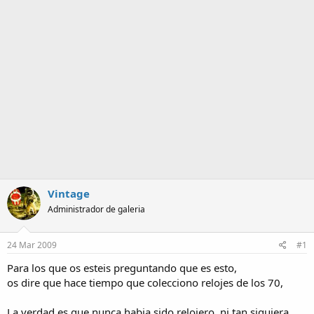
m
a
Vintage
Administrador de galeria
24 Mar 2009
#1
Para los que os esteis preguntando que es esto,
os dire que hace tiempo que colecciono relojes de los 70,
La verdad es que nunca habia sido relojero, ni tan siquiera