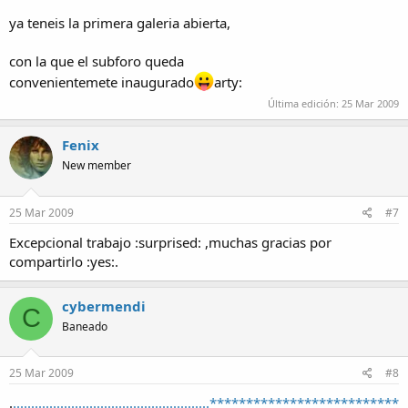
ya teneis la primera galeria abierta,
con la que el subforo queda
convenientemete inaugurado
arty:
Última edición:
25 Mar 2009
Fenix
New member
25 Mar 2009
#7
Excepcional trabajo :surprised: ,muchas gracias por
compartirlo :yes:.
cybermendi
C
Baneado
25 Mar 2009
#8
.
......................................................**************************