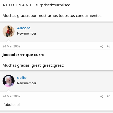
A L U C I N A N TE :surprised::surprised:
Muchas gracias por mostrarnos todos tus conocimientos
Ancora
New member
24 Mar 2009
#3
Jooooderrrr que curro
Muchas gracias :great::great::great:
eelio
New member
24 Mar 2009
#4
¡fabuloso!