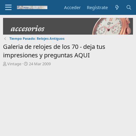
Acceder
Regístrate
Tiempo Pasado: Relojes Antiguos
Galeria de relojes de los 70 - deja tus
impresiones y preguntas AQUI
I
F
Vintage
24 Mar 2009
n
e
i
c
c
h
i
a
a
d
d
e
o
i
r
n
d
i
e
c
l
i
t
o
e