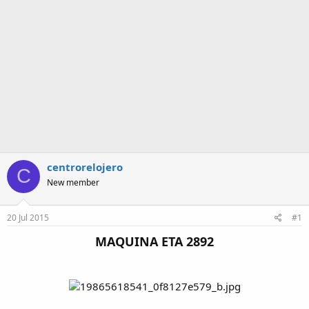
a
centrorelojero
C
New member
20 Jul 2015
#1
MAQUINA ETA 2892