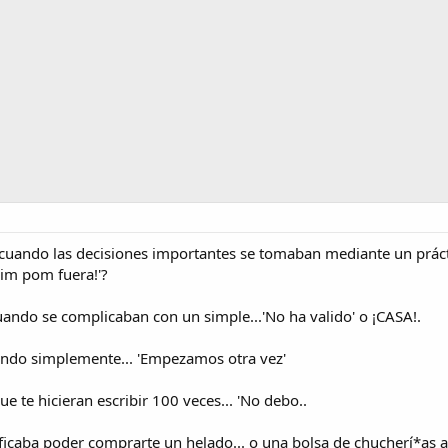
cuando las decisiones importantes se tomaban mediante un práctico
 pim pom fuera!'?
uando se complicaban con un simple...'No ha valido' o ¡CASA!.
iendo simplemente... 'Empezamos otra vez'
e te hicieran escribir 100 veces... 'No debo..
icaba poder comprarte un helado... o una bolsa de chucherí*as a la