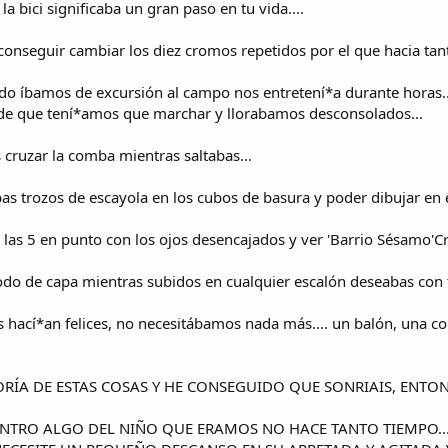
a bici significaba un gran paso en tu vida....
 conseguir cambiar los diez cromos repetidos por el que hacia ta
o íbamos de excursión al campo nos entretení*a durante horas..
 de que tení*amos que marchar y llorabamos desconsolados...
 cruzar la comba mientras saltabas...
as trozos de escayola en los cubos de basura y poder dibujar en el
. a las 5 en punto con los ojos desencajados y ver 'Barrio Sésamo'C
modo de capa mientras subidos en cualquier escalón deseabas con 
os hací*an felices, no necesitábamos nada más.... un balón, una 
ORÍA DE ESTAS COSAS Y HE CONSEGUIDO QUE SONRIAIS, ENTON
NTRO ALGO DEL NIÑO QUE ERAMOS NO HACE TANTO TIEMPO..