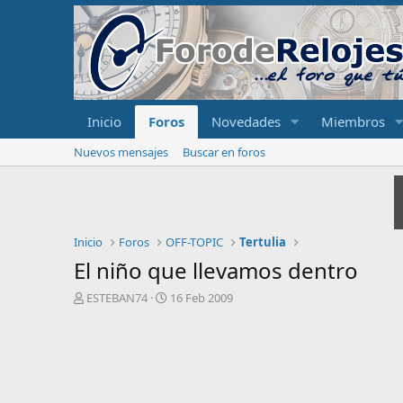
Inicio
Foros
Novedades
Miembros
Nuevos mensajes
Buscar en foros
Inicio
Foros
OFF-TOPIC
Tertulia
El niño que llevamos dentro
I
F
ESTEBAN74
16 Feb 2009
n
e
i
c
c
h
i
a
a
d
d
e