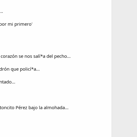
..
 por mi primero'
orazón se nos salí*a del pecho...
drón que policí*a...
ntado...
toncito Pérez bajo la almohada...