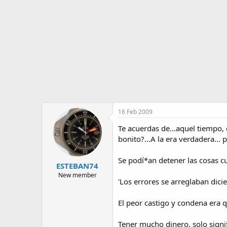
o
i
r
n
d
i
e
c
l
i
t
o
e
m
a
16 Feb 2009
Te acuerdas de...aquel tiempo, 
bonito?...A la era verdadera...
Se podí*an detener las cosas c
ESTEBAN74
New member
'Los errores se arreglaban dic
El peor castigo y condena era qu
Tener mucho dinero, solo signif