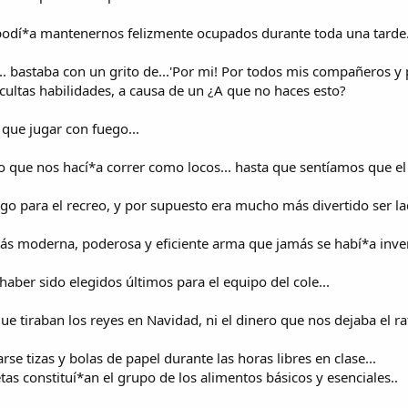
odí*a mantenernos felizmente ocupados durante toda una tarde.
.. bastaba con un grito de...'Por mi! Por todos mis compañeros y
ultas habilidades, a causa de un ¿A que no haces esto?
que jugar con fuego...
que nos hací*a correr como locos... hasta que sentíamos que el c
juego para el recreo, y por supuesto era mucho más divertido ser la
más moderna, poderosa y eficiente arma que jamás se habí*a inve
haber sido elegidos últimos para el equipo del cole...
e tiraban los reyes en Navidad, ni el dinero que nos dejaba el ra
rse tizas y bolas de papel durante las horas libres en clase...
etas constituí*an el grupo de los alimentos básicos y esenciales..