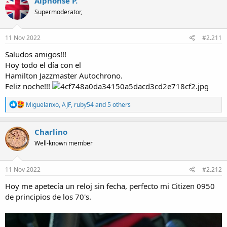
Alphonse P.
t
Supermoderator,
i
o
n
s
11 Nov 2022
#2.211
:
Saludos amigos!!!
Hoy todo el día con el
Hamilton Jazzmaster Autochrono.
Feliz noche!!!
R
Miguelanxo
,
AJF
,
ruby54
and 5 others
e
a
c
Charlino
t
Well-known member
i
o
n
s
11 Nov 2022
#2.212
:
Hoy me apetecía un reloj sin fecha, perfecto mi Citizen 0950
de principios de los 70's.