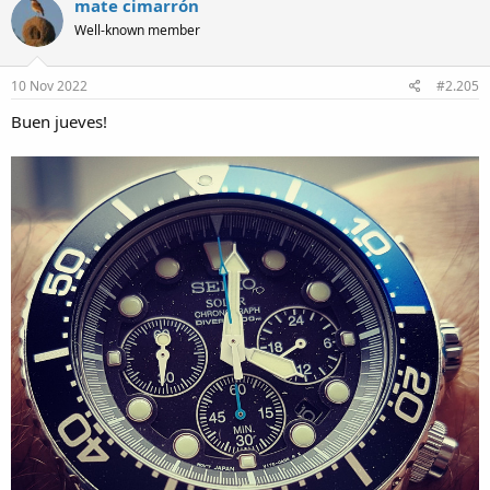
mate cimarrón
t
Well-known member
i
o
n
s
10 Nov 2022
#2.205
:
Buen jueves!