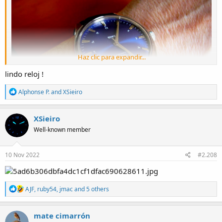
Haz clic para expandir...
lindo reloj !
R
Alphonse P.
and
XSieiro
e
a
c
XSieiro
t
Well-known member
i
o
n
s
10 Nov 2022
#2.208
:
R
AJF
,
ruby54
,
jmac
and 5 others
e
a
c
mate cimarrón
t