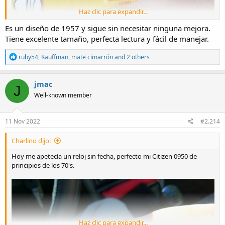
Haz clic para expandir...
Es un diseño de 1957 y sigue sin necesitar ninguna mejora.
Tiene excelente tamaño, perfecta lectura y fácil de manejar.
R
ruby54
,
Kauffman
,
mate cimarrón
and 2 others
e
a
c
jmac
J
t
Well-known member
i
o
n
s
11 Nov 2022
#2.214
:
Charlino dijo:
Hoy me apetecía un reloj sin fecha, perfecto mi Citizen 0950 de
principios de los 70's.
Haz clic para expandir...