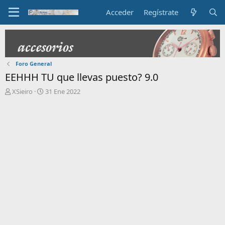
Acceder
Regístrate
Foro General
EEHHH TU que llevas puesto? 9.0
I
F
XSieiro
31 Ene 2022
n
e
i
c
c
h
i
a
a
d
d
e
o
i
r
n
d
i
e
c
l
i
t
o
e
m