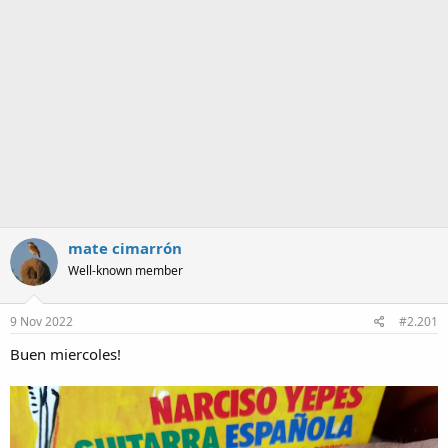
a
mate cimarrón
Well-known member
9 Nov 2022
#2.201
Buen miercoles!