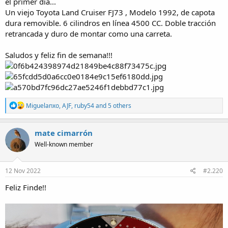
el primer día...
Un viejo Toyota Land Cruiser FJ73 , Modelo 1992, de capota
dura removible. 6 cilindros en línea 4500 CC. Doble tracción
retrancada y duro de montar como una carreta.
Saludos y feliz fin de semana!!!
R
Miguelanxo
,
AJF
,
ruby54
and 5 others
e
a
c
mate cimarrón
t
Well-known member
i
o
n
s
12 Nov 2022
#2.220
:
Feliz Finde!!