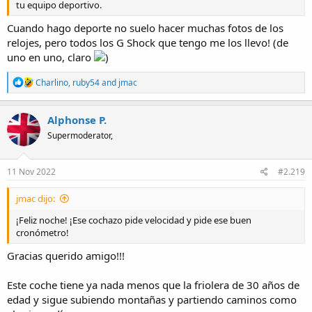
tu equipo deportivo.
Cuando hago deporte no suelo hacer muchas fotos de los
relojes, pero todos los G Shock que tengo me los llevo! (de
uno en uno, claro
)
R
Charlino
,
ruby54
and
jmac
e
a
c
Alphonse P.
t
Supermoderator,
i
o
n
s
11 Nov 2022
#2.219
:
jmac dijo:
¡Feliz noche! ¡Ese cochazo pide velocidad y pide ese buen
cronómetro!
Gracias querido amigo!!!
Este coche tiene ya nada menos que la friolera de 30 años de
edad y sigue subiendo montañas y partiendo caminos como