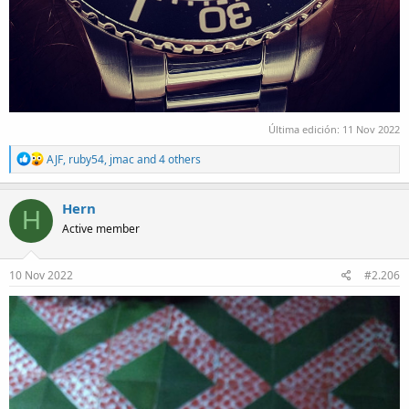
Última edición:
11 Nov 2022
R
AJF
,
ruby54
,
jmac
and 4 others
e
a
c
Hern
H
t
Active member
i
o
n
s
10 Nov 2022
#2.206
: