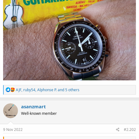
R
AJF
,
ruby54
,
Alphonse P.
and 5 others
e
a
c
asanzmart
t
Well-known member
i
o
n
s
9 Nov 2022
#2.202
: