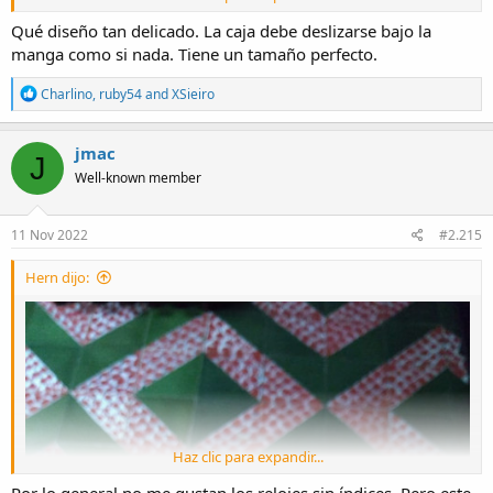
Qué diseño tan delicado. La caja debe deslizarse bajo la
manga como si nada. Tiene un tamaño perfecto.
R
Charlino
,
ruby54
and
XSieiro
e
a
c
jmac
J
t
Well-known member
i
o
n
s
11 Nov 2022
#2.215
:
Hern dijo:
Haz clic para expandir...