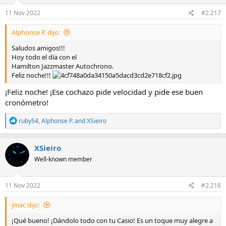
n
s
11 Nov 2022
#2.217
:
Alphonse P. dijo:
Saludos amigos!!!
Hoy todo el día con el
Hamilton Jazzmaster Autochrono.
Feliz noche!!!
¡Feliz noche! ¡Ese cochazo pide velocidad y pide ese buen
cronómetro!
R
ruby54
,
Alphonse P.
and
XSieiro
e
a
c
XSieiro
t
Well-known member
i
o
n
s
11 Nov 2022
#2.218
:
jmac dijo:
¡Qué bueno! ¡Dándolo todo con tu Casio! Es un toque muy alegre a