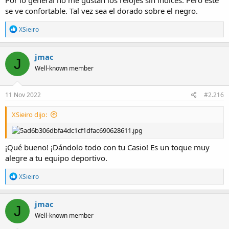
Por lo general no me gustan los relojes sin índices. Pero este
se ve confortable. Tal vez sea el dorado sobre el negro.
R
XSieiro
e
a
c
jmac
J
t
Well-known member
i
o
n
s
11 Nov 2022
#2.216
:
XSieiro dijo:
¡Qué bueno! ¡Dándolo todo con tu Casio! Es un toque muy
alegre a tu equipo deportivo.
R
XSieiro
e
a
Ver el adjunto 12538
c
jmac
J
t
Well-known member
i
o