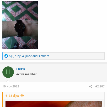
R
AJF
,
ruby54
,
jmac
and 3 others
e
a
c
Hern
H
t
Active member
i
o
n
s
10 Nov 2022
#2.207
:
6138 dijo: