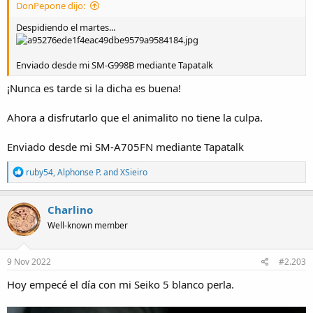
DonPepone dijo:
Despidiendo el martes...
Enviado desde mi SM-G998B mediante Tapatalk
¡Nunca es tarde si la dicha es buena!
Ahora a disfrutarlo que el animalito no tiene la culpa.
Enviado desde mi SM-A705FN mediante Tapatalk
R
ruby54
,
Alphonse P.
and
XSieiro
e
a
c
Charlino
t
Well-known member
i
o
n
s
9 Nov 2022
#2.203
:
Hoy empecé el día con mi Seiko 5 blanco perla.