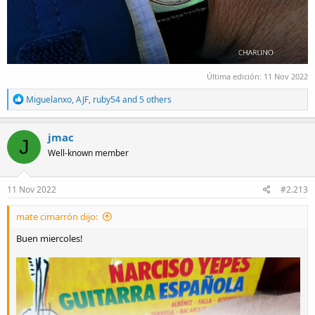
Última edición:
11 Nov 2022
R
Miguelanxo
,
AJF
,
ruby54
and 5 others
e
a
c
jmac
J
t
Well-known member
i
o
n
s
11 Nov 2022
#2.213
:
mate cimarrón dijo:
Buen miercoles!