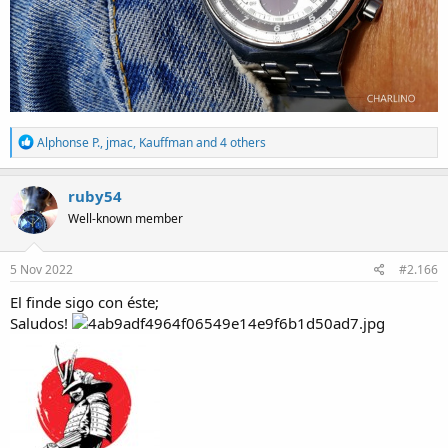
R
Alphonse P.
,
jmac
,
Kauffman
and 4 others
e
a
c
ruby54
t
Well-known member
i
o
n
s
5 Nov 2022
#2.166
:
El finde sigo con éste;
Saludos!