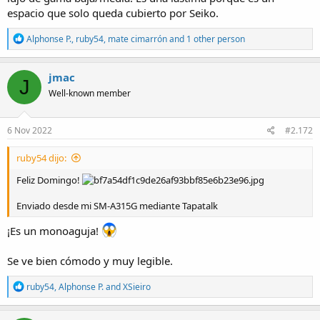
espacio que solo queda cubierto por Seiko.
R
Alphonse P.
,
ruby54
,
mate cimarrón
and 1 other person
e
a
c
jmac
J
t
Well-known member
i
o
n
s
6 Nov 2022
#2.172
:
ruby54 dijo:
Feliz Domingo!
Enviado desde mi SM-A315G mediante Tapatalk
¡Es un monoaguja!
Se ve bien cómodo y muy legible.
R
ruby54
,
Alphonse P.
and
XSieiro
e
a
c