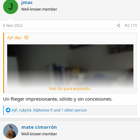
jmac
J
t
Well-known member
i
o
n
s
6 Nov 2022
#2.173
:
AJF dijo:
Haz clic para expandir...
Un flieger impresionante, sólido y sin concesiones.
R
AJF
,
ruby54
,
Alphonse P.
and 1 other person
e
a
c
mate cimarrón
t
Well-known member
i
o