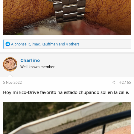
R
Alphonse P.
,
jmac
,
Kauffman
and 4 others
e
a
c
Charlino
t
Well-known member
i
o
n
s
5 Nov 2022
#2.165
:
Hoy mi Eco-Drive favorito ha estado chupando sol en la calle.