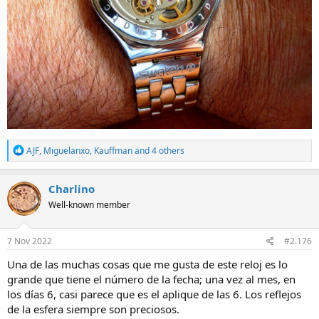
R
AJF
,
Miguelanxo
,
Kauffman
and 4 others
e
a
c
Charlino
t
Well-known member
i
o
n
s
7 Nov 2022
#2.176
:
Una de las muchas cosas que me gusta de este reloj es lo
grande que tiene el número de la fecha; una vez al mes, en
los días 6, casi parece que es el aplique de las 6. Los reflejos
de la esfera siempre son preciosos.