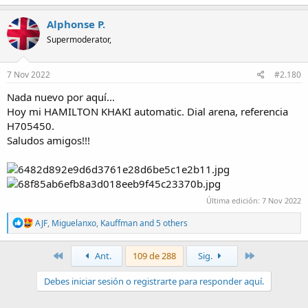
a
c
Alphonse P.
t
Supermoderator,
i
o
n
s
7 Nov 2022
#2.180
:
Nada nuevo por aquí...
Hoy mi HAMILTON KHAKI automatic. Dial arena, referencia
H705450.
Saludos amigos!!!
Última edición:
7 Nov 2022
R
AJF
,
Miguelanxo
,
Kauffman
and 5 others
e
a
c
Primero
Último
Ant.
109 de 288
Sig.
t
i
Debes iniciar sesión o registrarte para responder aquí.
o
n