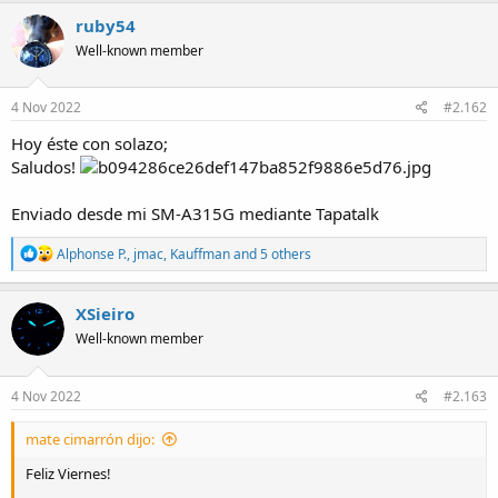
c
ruby54
t
Well-known member
i
o
n
s
4 Nov 2022
#2.162
:
Hoy éste con solazo;
Saludos!
Enviado desde mi SM-A315G mediante Tapatalk
R
Alphonse P.
,
jmac
,
Kauffman
and 5 others
e
a
c
XSieiro
t
Well-known member
i
o
n
s
4 Nov 2022
#2.163
:
mate cimarrón dijo:
Feliz Viernes!