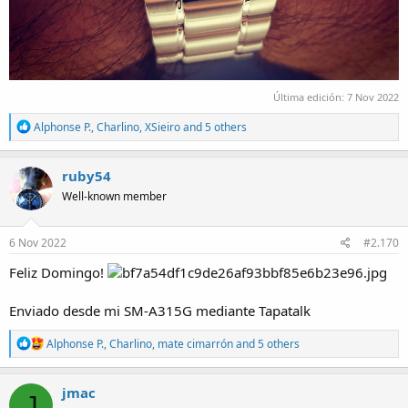
Última edición:
7 Nov 2022
R
Alphonse P.
,
Charlino
,
XSieiro
and 5 others
e
a
c
ruby54
t
Well-known member
i
o
n
s
6 Nov 2022
#2.170
:
Feliz Domingo!
Enviado desde mi SM-A315G mediante Tapatalk
R
Alphonse P.
,
Charlino
,
mate cimarrón
and 5 others
e
a
c
jmac
J
t