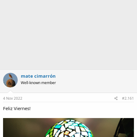
a
mate cimarrón
Well-known member
4 Nov 2022
#2.161
Feliz Viernes!