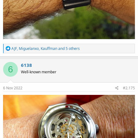
R
AJF
,
Miguelanxo
,
Kauffman
and 5 others
e
a
c
6138
6
t
Well-known member
i
o
n
s
6 Nov 2022
#2.175
: