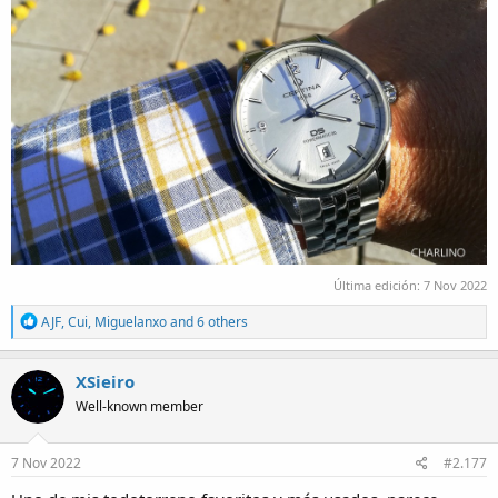
Última edición:
7 Nov 2022
R
AJF
,
Cui
,
Miguelanxo
and 6 others
e
a
c
XSieiro
t
Well-known member
i
o
n
s
7 Nov 2022
#2.177
: