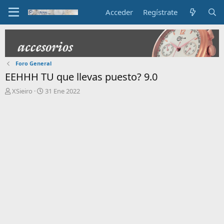
Acceder
Regístrate
Foro General
EEHHH TU que llevas puesto? 9.0
I
F
XSieiro
31 Ene 2022
n
e
i
c
c
h
i
a
a
d
d
e
o
i
r
n
d
i
e
c
l
i
t
o
e
m