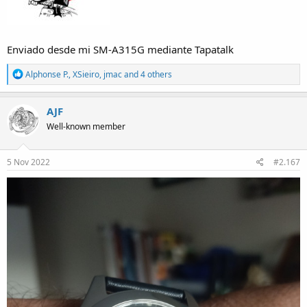
Enviado desde mi SM-A315G mediante Tapatalk
R
Alphonse P.
,
XSieiro
,
jmac
and 4 others
e
a
c
AJF
t
Well-known member
i
o
n
s
5 Nov 2022
#2.167
: