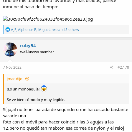
Uno de mis todotorreno favoritos y más usados, parece
inmune al paso del tiempo:
R
AJF
,
Alphonse P.
,
Miguelanxo
and 5 others
e
a
c
ruby54
t
Well-known member
i
o
n
s
7 Nov 2022
#2.178
:
jmac dijo:
¡Es un monoaguja!
Se ve bien cómodo y muy legible.
Sí,ja,al no tener parada de segundero me ha costado bastante
sacarle una
foto con el móvil para hacer coincidir las 3 agujas a las
12,pero no quedó tan mal;con esa correa de nylon y el reloj