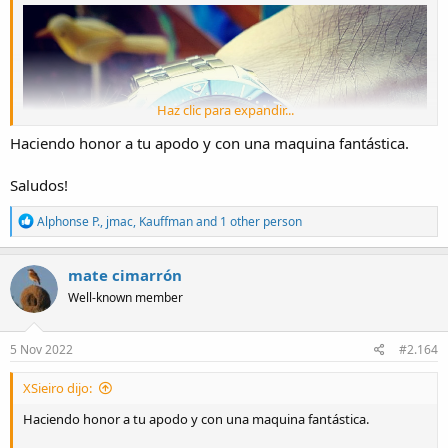
Haz clic para expandir...
Haciendo honor a tu apodo y con una maquina fantástica.
Saludos!
R
Alphonse P.
,
jmac
,
Kauffman
and 1 other person
e
a
c
mate cimarrón
t
Well-known member
i
o
n
s
5 Nov 2022
#2.164
:
XSieiro dijo:
Haciendo honor a tu apodo y con una maquina fantástica.