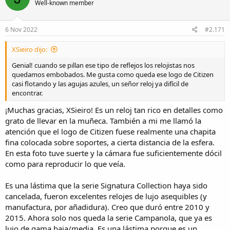
Well-known member
i
o
n
s
6 Nov 2022
#2.171
:
XSieiro dijo:
Genial! cuando se pillan ese tipo de reflejos los relojistas nos
quedamos embobados. Me gusta como queda ese logo de Citizen
casi flotando y las agujas azules, un señor reloj ya difícil de
encontrar.
¡Muchas gracias, XSieiro! Es un reloj tan rico en detalles como
grato de llevar en la muñeca. También a mi me llamó la
atención que el logo de Citizen fuese realmente una chapita
fina colocada sobre soportes, a cierta distancia de la esfera.
En esta foto tuve suerte y la cámara fue suficientemente dócil
como para reproducir lo que veía.
Es una lástima que la serie Signatura Collection haya sido
cancelada, fueron excelentes relojes de lujo asequibles (y
manufactura, por añadidura). Creo que duró entre 2010 y
2015. Ahora solo nos queda la serie Campanola, que ya es
lujo de gama baja/media. Es una lástima porque es un