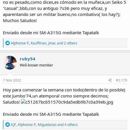
no es pesado,como dices,es cómodo en la muñeca,un Seiko 5
"casual",bbb,con su antiguo 7s36 pero muy eficaz, y
aparentando ser un militar bueno,no combativo( los hay?);
Muchos Saludos!
Enviado desde mi SM-A315G mediante Tapatalk
R
Alphonse P.
,
Kauffman
,
jmac
and 2 others
e
a
c
ruby54
t
Well-known member
i
o
n
s
7 Nov 2022
#2.179
:
Hoy para comenzar la semana con todo(dentro de lo posible)
este Jumbo'74,un atemporal como siempre decimos;
Saludos!
Enviado desde mi SM-A315G mediante Tapatalk
R
AJF
,
Alphonse P.
,
Miguelanxo
and 4 others
e