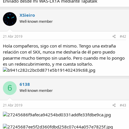
Enviado desde mi WAS-LX1A mediante Tapatalk
a
XSieiro
Well-known member
21 Abr 2019
#42
Hola compañeros, sigo con el mismo. Tengo una extraña
relación con el SKX, nunca me desharía de él pero puedo
pasarme mucho tiempo sin usarlo. Pero cuando me lo pongo
es un redescubrimiento, y me cuesta soltarlo.
6138
6
Well-known member
21 Abr 2019
#43