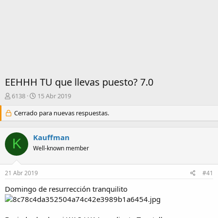
EEHHH TU que llevas puesto? 7.0
I
F
6138
15 Abr 2019
n
e
i
Cerrado para nuevas respuestas.
c
c
h
i
a
Kauffman
a
d
K
d
e
Well-known member
o
i
r
n
21 Abr 2019
#41
d
i
e
c
Domingo de resurrección tranquilito
l
i
t
o
e
m