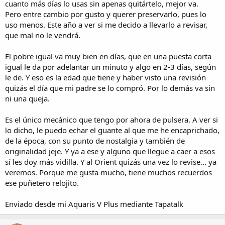
blanco, negro y azul oscuro, todos muy bonitos. A mí me gustó con
cuanto más días lo usas sin apenas quitártelo, mejor va.
este color porque ya tenía bastantes blancos, negros y azules, y
Pero entre cambio por gusto y querer preservarlo, pues lo
este me pareció muy elegante, a veces en un crema clarito y a veces
uso menos. Este año a ver si me decido a llevarlo a revisar,
más dorado según le de la luz, y con un efecto rayos de sol muy
que mal no le vendrá.
fino, precioso. Lleva dentro el mítico 469, en este caso el 46943, con
su famoso pulsador a las dos para el cambio rápido de día de la
semana; hasta el pulsador es más elegante con esta caja, está más
El pobre igual va muy bien en días, que en una puesta corta
enrasado para que no rompa mucho la línea, pero se pulsa con
igual le da por adelantar un minuto y algo en 2-3 días, según
comodidad.
le de. Y eso es la edad que tiene y haber visto una revisión
quizás el día que mi padre se lo compró. Por lo demás va sin
Como todos los que tenemos muchos relojes, los alterno bastante y
ni una queja.
no uso mucho ninguno, pero este Orient es uno de los que, cuando
me lo pongo, me dan ganas de llevarlo varios días de lo agusto que
me encuentro con él y lo bonito y estiloso que me parece.
Es el único mecánico que tengo por ahora de pulsera. A ver si
lo dicho, le puedo echar el guante al que me he encaprichado,
de la época, con su punto de nostalgia y también de
originalidad jeje. Y ya a ese y alguno que llegue a caer a esos
sí les doy más vidilla. Y al Orient quizás una vez lo revise... ya
veremos. Porque me gusta mucho, tiene muchos recuerdos
ese puñetero relojito.
Enviado desde mi Aquaris V Plus mediante Tapatalk