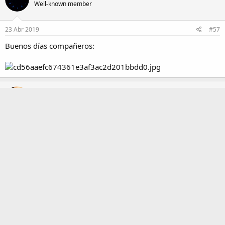
Well-known member
23 Abr 2019
#57
Buenos días compañeros:
AGarcia
Member
23 Abr 2019
#58
Hoy SBDX001, aka MM300:jap: