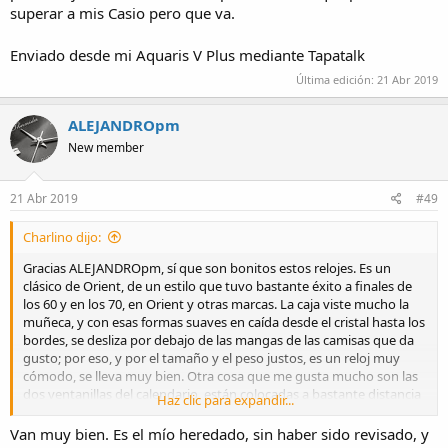
superar a mis Casio pero que va.
Enviado desde mi Aquaris V Plus mediante Tapatalk
Última edición:
21 Abr 2019
ALEJANDROpm
New member
21 Abr 2019
#49
Charlino dijo:
Gracias ALEJANDROpm, sí que son bonitos estos relojes. Es un
clásico de Orient, de un estilo que tuvo bastante éxito a finales de
los 60 y en los 70, en Orient y otras marcas. La caja viste mucho la
muñeca, y con esas formas suaves en caída desde el cristal hasta los
bordes, se desliza por debajo de las mangas de las camisas que da
gusto; por eso, y por el tamaño y el peso justos, es un reloj muy
cómodo, se lleva muy bien. Otra cosa que me gusta mucho son las
dos ventanillas del calendario, están colocadas a bastante distancia
Haz clic para expandir...
la una de la otra y dan una sensación visual de ser una esfera más
grande y más despejada. El reloj lo hay en este color champán, en
Van muy bien. Es el mío heredado, sin haber sido revisado, y