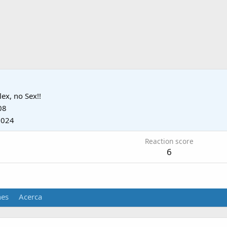
ex, no Sex!!
08
2024
Reaction score
6
nes
Acerca