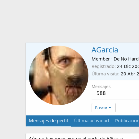
AGarcia
Member
·
De
No Hardl
Registrado
24 Dic 20
Última visita
20 Abr 
Mensajes
588
Buscar
Mensajes de perfil
Última actividad
Publicacio
Aún no hay mensajes en el perfil de AGarcia.