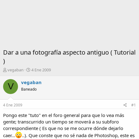
Dar a una fotografía aspecto antiguo ( Tutorial
)
I
F
vegaban
4 Ene 2009
n
e
i
c
vegaban
V
c
h
Baneado
i
a
a
d
d
e
4 Ene 2009
#1
o
i
r
n
Pongo este "tuto" en el foro general para que lo vea más
d
i
gente; transcurrido un tiempo se moverá a su subforo
e
c
correspondiente ( Es que no se me ocurre dónde dejarlo
l
i
caer...
..). Que conste que no sé nada de Photoshop, este es
t
o