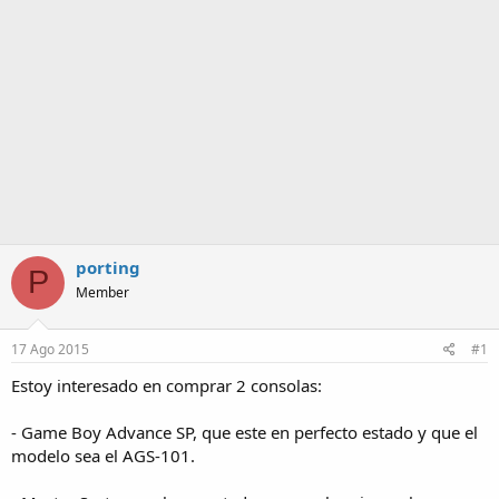
m
a
porting
P
Member
17 Ago 2015
#1
Estoy interesado en comprar 2 consolas:
- Game Boy Advance SP, que este en perfecto estado y que el
modelo sea el AGS-101.