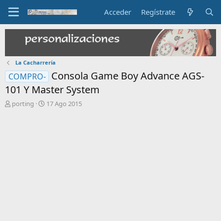
Acceder
Regístrate
La Cacharrería
Consola Game Boy Advance AGS-
COMPRO-
101 Y Master System
I
F
porting
17 Ago 2015
n
e
i
c
c
h
i
a
a
d
d
e
o
i
r
n
d
i
e
c
l
i
t
o
e