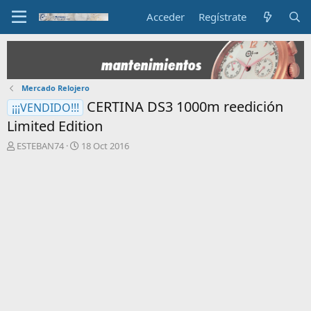
Acceder
Regístrate
Mercado Relojero
CERTINA DS3 1000m reedición
¡¡¡VENDIDO!!!
Limited Edition
I
F
ESTEBAN74
18 Oct 2016
n
e
i
c
c
h
i
a
a
d
d
e
o
i
r
n
d
i
e
c
l
i
t
o
e