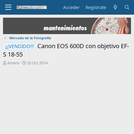
Acceder
Regístrate
Mercado de la Fotografía
Canon EOS 600D con objetivo EF-
¡¡¡VENDIDO!!!
S 18-55
I
F
Asterix
20 Oct 2014
n
e
i
c
c
h
i
a
a
d
d
e
o
i
r
n
d
i
e
c
l
i
t
o
e