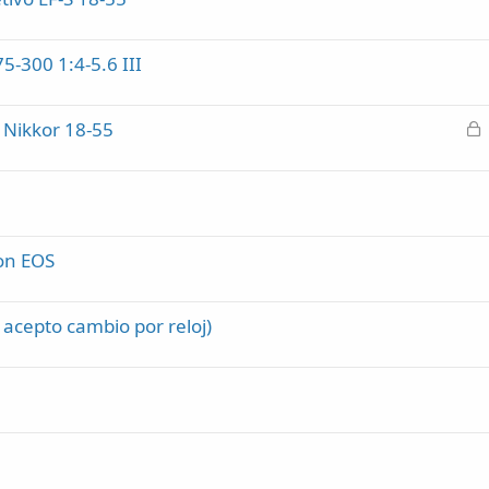
-300 1:4-5.6 III
C
 Nikkor 18-55
e
r
r
a
d
on EOS
o
 acepto cambio por reloj)