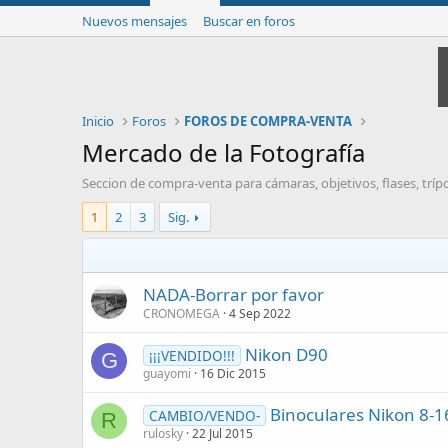
Nuevos mensajes
Buscar en foros
Inicio
Foros
FOROS DE COMPRA-VENTA
Mercado de la Fotografía
Seccion de compra-venta para cámaras, objetivos, flases, trípo
1
2
3
Sig.
NADA-Borrar por favor
CRONOMEGA
4 Sep 2022
Nikon D90
¡¡¡VENDIDO!!!
G
guayomi
16 Dic 2015
Binoculares Nikon 8-1
CAMBIO/VENDO-
R
rulosky
22 Jul 2015