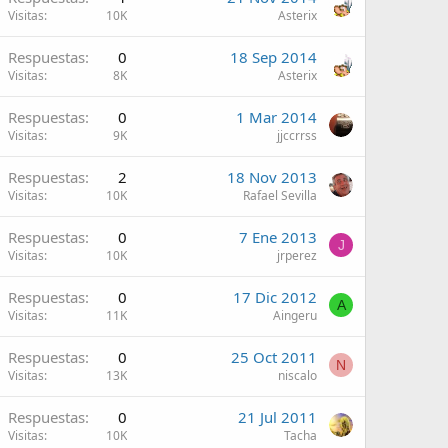
Visitas
10K
Asterix
Respuestas
0
18 Sep 2014
Visitas
8K
Asterix
Respuestas
0
1 Mar 2014
Visitas
9K
jjccrrss
Respuestas
2
18 Nov 2013
Visitas
10K
Rafael Sevilla
Respuestas
0
7 Ene 2013
J
Visitas
10K
jrperez
Respuestas
0
17 Dic 2012
A
Visitas
11K
Aingeru
Respuestas
0
25 Oct 2011
N
Visitas
13K
niscalo
Respuestas
0
21 Jul 2011
Visitas
10K
Tacha