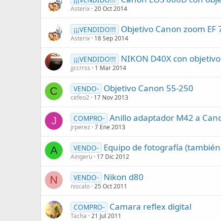
Asterix
20 Oct 2014
Objetivo Canon zoom EF 75
¡¡¡VENDIDO!!!
Asterix
18 Sep 2014
NIKON D40X con objetivo
¡¡¡VENDIDO!!!
jjccrrss
1 Mar 2014
Objetivo Canon 55-250
VENDO-
C
cefeo2
17 Nov 2013
Anillo adaptador M42 a Can
COMPRO-
J
jrperez
7 Ene 2013
Equipo de fotografía (también
VENDO-
A
Aingeru
17 Dic 2012
Nikon d80
VENDO-
N
niscalo
25 Oct 2011
Camara reflex digital
COMPRO-
Tacha
21 Jul 2011