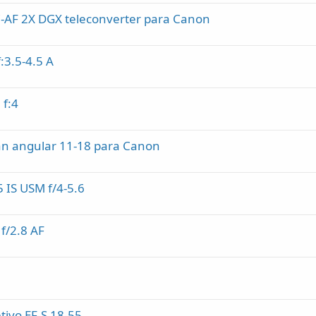
-AF 2X DGX teleconverter para Canon
:3.5-4.5 A
 f:4
an angular 11-18 para Canon
 IS USM f/4-5.6
f/2.8 AF
ivo EF-S 18-55