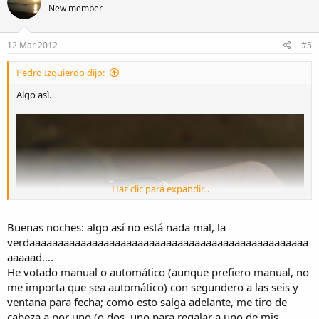
New member
12 Mar 2012
#5
Pedro Izquierdo dijo:
Algo asì.
Haz clic para expandir...
Buenas noches: algo así no está nada mal, la
verdaaaaaaaaaaaaaaaaaaaaaaaaaaaaaaaaaaaaaaaaaaaaaaaaa
aaaaad....
He votado manual o automático (aunque prefiero manual, no
me importa que sea automático) con segundero a las seis y
ventana para fecha; como esto salga adelante, me tiro de
cabeza a por uno (o dos, uno para regalar a uno de mis