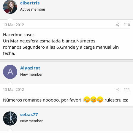
cibertris
Active member
13 Mar 2012
#10
Hacedme caso:
Un Marine,esfera esmaltada blanca.Numeros
romanos.Segundero a las 6.Grande y a carga manual.Sin
fecha.
Alyazirat
A
New member
13 Mar 2012
#11
Números romanos nooooo, por favor!!!
:rules::rules:
sebas77
New member