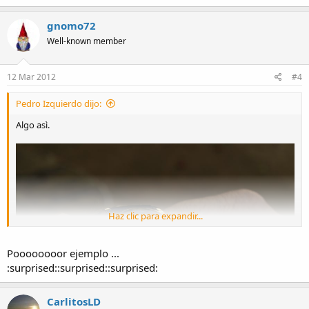
gnomo72
Well-known member
12 Mar 2012
#4
Pedro Izquierdo dijo:
Algo asì.
Haz clic para expandir...
Poooooooor ejemplo ...
:surprised::surprised::surprised:
CarlitosLD