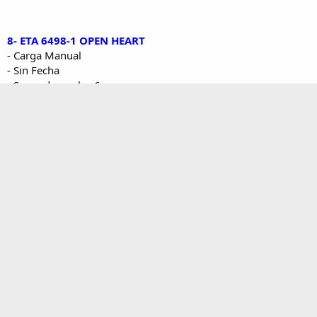
8- ETA 6498-1 OPEN HEART
- Carga Manual
- Sin Fecha
- Segundero a las 6
- Tipo Skeleton para el Volante y el Áncora
- Precio: 255€